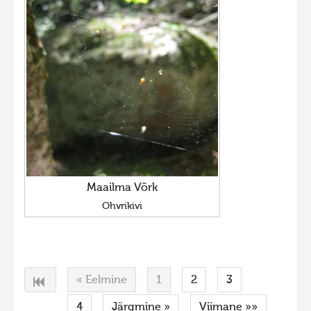
Maailma Võrk
Ohvrikivi
« Eelmine
1
2
3
4
Järgmine »
Viimane »»