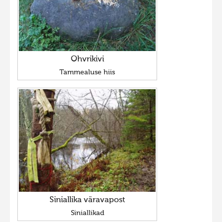
Hiite kuvavõistlus 2009
Hiite kuvavõistlus 2008
Kontakt
Ohvrikivi
Tammealuse hiis
Siniallika väravapost
Siniallikad