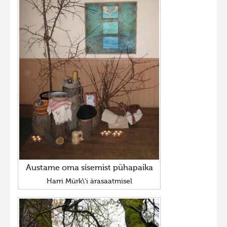
Austame oma sisemist pühapaika
Harri Mürk\'i ärasaatmisel