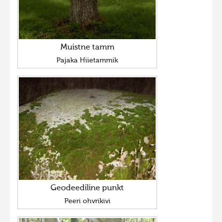
Muistne tamm
Pajaka Hiietammik
Geodeediline punkt
Peeri ohvrikivi