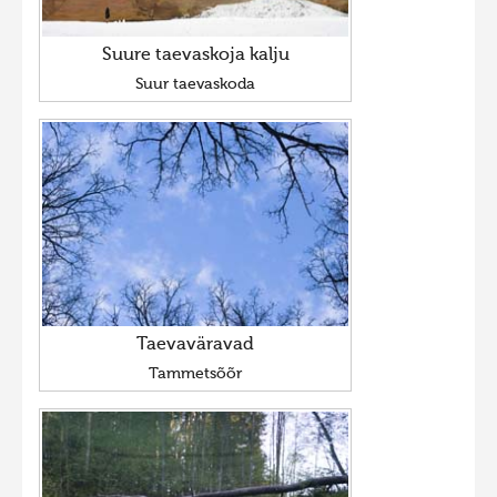
Suure taevaskoja kalju
Suur taevaskoda
Taevaväravad
Tammetsõõr