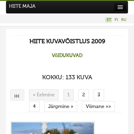
HIITE MAJA
Kodu
ET
FI
RU
Hiite Maja
Tööd
HIITE KUVAVÕISTLUS 2009
Hiied
VõIDUKUVAD
Uudised
Tegutse
KOKKU: 133 KUVA
Kuvavõistlused
UUS KUVAVÕISTLUS
« Eelmine
1
2
3
Hiite kuvavõistlus 2026
4
Järgmine »
Viimane »»
VANEMAD KUVAVÕISTLUSED
Hiite kuvavõistlus 2025
Hiite kuvavõistlus 2025 lisa