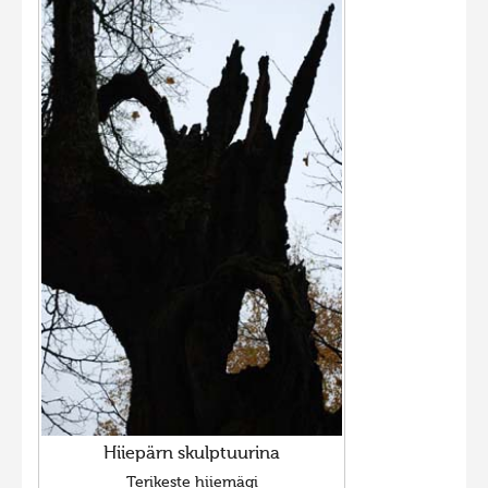
Hiiepärn skulptuurina
Terikeste hiiemägi