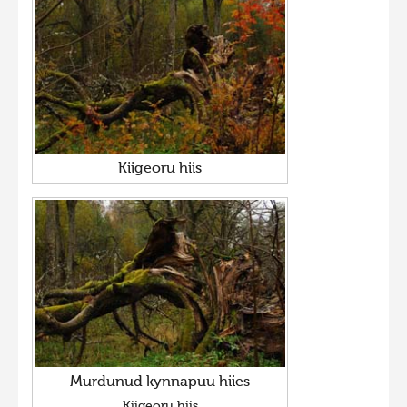
Kiigeoru hiis
Murdunud kynnapuu hiies
Kiigeoru hiis