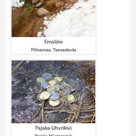
Emaläte
Põlvamaa, Taevaskoda
Pajaka Ohvrikivi