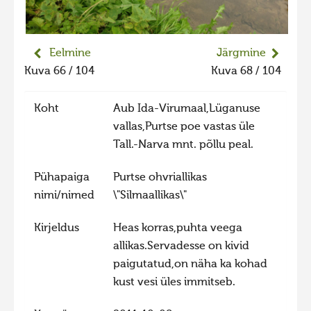
Liikuvad kuvad 2025
Hiite kuvavõistlus 2024
Eelmine
Järgmine
Hiite kuvavõistlus 2024 lisa
Kuva 66 / 104
Kuva 68 / 104
Liikuvad kuvad 2024
Koht
Aub Ida-Virumaal,Lüganuse
Hiite kuvavõistlus 2023
vallas,Purtse poe vastas üle
Hiite kuvavõistlus 2023 lisa
Tall.-Narva mnt. põllu peal.
Liikuvad kuvad 2023
Pühapaiga
Purtse ohvriallikas
Hiite kuvavõistlus 2022
nimi/nimed
\"Silmaallikas\"
Hiite kuvavõistlus 2022 lisa
Kirjeldus
Heas korras,puhta veega
Liikuvad kuvad 2022
allikas.Servadesse on kivid
Hiite kuvavõistlus 2021
paigutatud,on näha ka kohad
Hiite kuvavõistlus 2021 lisa
kust vesi üles immitseb.
Liikuvad kuvad 2021