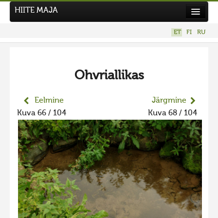
HIITE MAJA
Kodu
ET
FI
RU
Hiite Maja
Tööd
Ohvriallikas
Hiied
Uudised
Eelmine
Järgmine
Kuva 66 / 104
Kuva 68 / 104
Tegutse
Kuvavõistlused
UUS KUVAVÕISTLUS
Hiite kuvavõistlus 2026
VANEMAD KUVAVÕISTLUSED
Hiite kuvavõistlus 2025
Hiite kuvavõistlus 2025 lisa