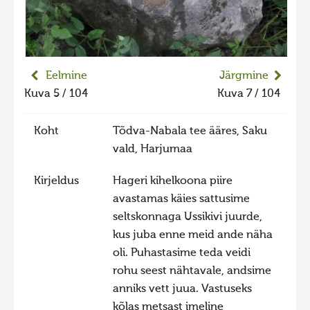
Liikuvad kuvad 2025
Hiite kuvavõistlus 2024
Hiite kuvavõistlus 2024 lisa
Eelmine
Järgmine
Liikuvad kuvad 2024
Kuva 5 / 104
Kuva 7 / 104
Hiite kuvavõistlus 2023
Koht
Tõdva-Nabala tee ääres, Saku
Hiite kuvavõistlus 2023 lisa
vald, Harjumaa
Liikuvad kuvad 2023
Kirjeldus
Hageri kihelkoona piire
Hiite kuvavõistlus 2022
avastamas käies sattusime
Hiite kuvavõistlus 2022 lisa
seltskonnaga Ussikivi juurde,
Liikuvad kuvad 2022
kus juba enne meid ande näha
oli. Puhastasime teda veidi
Hiite kuvavõistlus 2021
rohu seest nähtavale, andsime
Hiite kuvavõistlus 2021 lisa
anniks vett juua. Vastuseks
Liikuvad kuvad 2021
kõlas metsast imeline