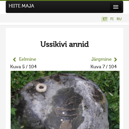
HIITE MAJA
Kodu
ET
FI
RU
Hiite Maja
Tööd
Ussikivi annid
Hiied
Uudised
Eelmine
Järgmine
Kuva 5 / 104
Kuva 7 / 104
Tegutse
Kuvavõistlused
UUS KUVAVÕISTLUS
Hiite kuvavõistlus 2026
VANEMAD KUVAVÕISTLUSED
Hiite kuvavõistlus 2025
Hiite kuvavõistlus 2025 lisa