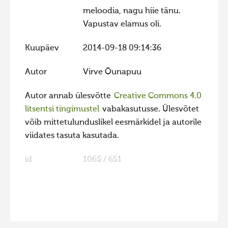
meloodia, nagu hiie tänu.
Hiite kuvavõistlus 2020
Vapustav elamus oli.
Hiite kuvavõistlus 2020 lisa
Kuupäev
2014-09-18 09:14:36
Liikuvad kuvad 2020
Hiite kuvavõistlus 2019
Autor
Virve Õunapuu
Hiite kuvavõistlus 2018
Autor annab ülesvõtte
Creative Commons 4.0
Hiite kuvavõistlus 2017
litsentsi tingimustel
vabakasutusse. Ülesvõtet
Hiite kuvavõistlus 2016
võib mittetulunduslikel eesmärkidel ja autorile
viidates tasuta kasutada.
Hiite kuvavõistlus 2015
Hiite kuvavõistlus 2014
id
1065 / 651
Hiite kuvavõistlus 2013
Hiite kuvavõistlus 2012
FaLang translation system by Faboba
Hiite kuvavõistlus 2011
Hiite kuvavõistlus 2010