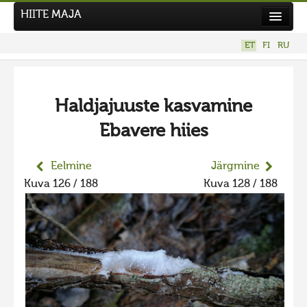
HIITE MAJA
Kodu
ET
FI
RU
Hiite Maja
Tööd
Haldjajuuste kasvamine
Hiied
Ebavere hiies
Uudised
Tegutse
Eelmine
Järgmine
Kuva 126 / 188
Kuva 128 / 188
Kuvavõistlused
UUS KUVAVÕISTLUS
Hiite kuvavõistlus 2026
VANEMAD KUVAVÕISTLUSED
Hiite kuvavõistlus 2025
Hiite kuvavõistlus 2025 lisa