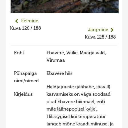
Liikuvad kuvad 2025
Hiite kuvavõistlus 2024
Eelmine
Hiite kuvavõistlus 2024 lisa
Kuva 126 / 188
Järgmine
Liikuvad kuvad 2024
Kuva 128 / 188
Hiite kuvavõistlus 2023
Koht
Ebavere, Väike-Maarja vald,
Hiite kuvavõistlus 2023 lisa
Virumaa
Liikuvad kuvad 2023
Pühapaiga
Ebavere hiis
Hiite kuvavõistlus 2022
nimi/nimed
Hiite kuvavõistlus 2022 lisa
Haldjajuuste (jäähabe, jäävill)
Kirjeldus
kasvamiseks on väga soodsad
Liikuvad kuvad 2022
olud Ebavere hiiemäel, eriti
Hiite kuvavõistlus 2021
mäe läänepoolsel kyljel.
Hiite kuvavõistlus 2021 lisa
Hilissygisel kui temperatuur
langeb mõne kraadi miinusel ja
Liikuvad kuvad 2021