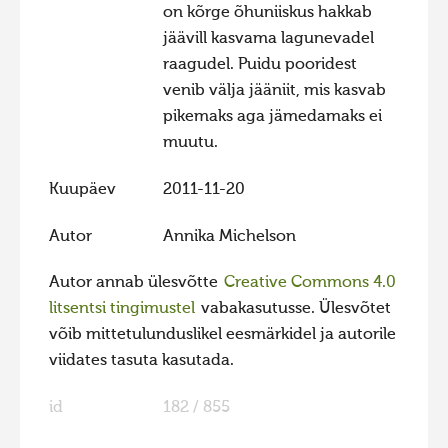
on kõrge õhuniiskus hakkab
Hiite kuvavõistlus 2020
jäävill kasvama lagunevadel
Hiite kuvavõistlus 2020 lisa
raagudel. Puidu pooridest
venib välja jääniit, mis kasvab
Liikuvad kuvad 2020
pikemaks aga jämedamaks ei
Hiite kuvavõistlus 2019
muutu.
Hiite kuvavõistlus 2018
Kuupäev
2011-11-20
Hiite kuvavõistlus 2017
Autor
Annika Michelson
Hiite kuvavõistlus 2016
Hiite kuvavõistlus 2015
Autor annab ülesvõtte
Creative Commons 4.0
Hiite kuvavõistlus 2014
litsentsi tingimustel
vabakasutusse. Ülesvõtet
võib mittetulunduslikel eesmärkidel ja autorile
Hiite kuvavõistlus 2013
viidates tasuta kasutada.
Hiite kuvavõistlus 2012
id
182 / 855
Hiite kuvavõistlus 2011
Hiite kuvavõistlus 2010