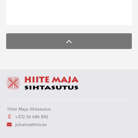
Hiite kuvavõistlus 2009
FaLang translation system by Faboba
Hiite kuvavõistlus 2008
Kontakt
Hiite Maja Sihtasutus
+372 56 686 892
juhatus@hiis.ee