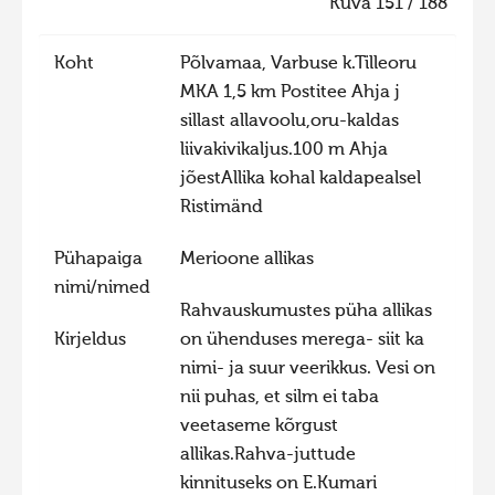
Kuva 151 / 188
Hiite kuvavõistlus 2020
Koht
Põlvamaa, Varbuse k.Tilleoru
Hiite kuvavõistlus 2020 lisa
MKA 1,5 km Postitee Ahja j
Liikuvad kuvad 2020
sillast allavoolu,oru-kaldas
Hiite kuvavõistlus 2019
liivakivikaljus.100 m Ahja
jõestAllika kohal kaldapealsel
Hiite kuvavõistlus 2018
Ristimänd
Hiite kuvavõistlus 2017
Pühapaiga
Merioone allikas
Hiite kuvavõistlus 2016
nimi/nimed
Hiite kuvavõistlus 2015
Rahvauskumustes püha allikas
Kirjeldus
on ühenduses merega- siit ka
Hiite kuvavõistlus 2014
nimi- ja suur veerikkus. Vesi on
Hiite kuvavõistlus 2013
nii puhas, et silm ei taba
Hiite kuvavõistlus 2012
veetaseme kõrgust
allikas.Rahva-juttude
Hiite kuvavõistlus 2011
kinnituseks on E.Kumari
Hiite kuvavõistlus 2010