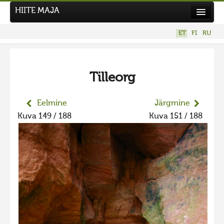
HIITE MAJA
Kodu
ET
FI
RU
Hiite Maja
Tööd
Tilleorg
Hiied
Uudised
Eelmine
Järgmine
Kuva 149 / 188
Kuva 151 / 188
Tegutse
Kuvavõistlused
UUS KUVAVÕISTLUS
Hiite kuvavõistlus 2026
VANEMAD KUVAVÕISTLUSED
Hiite kuvavõistlus 2025
Hiite kuvavõistlus 2025 lisa