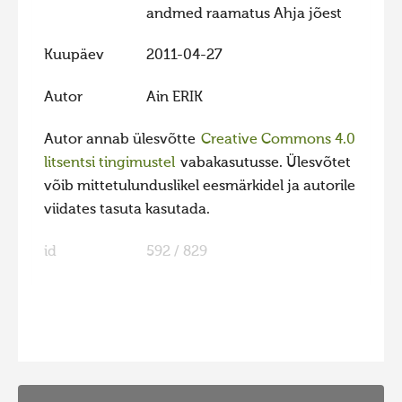
andmed raamatus Ahja jõest
Hiite kuvavõistlus 2009
Kuupäev
2011-04-27
Hiite kuvavõistlus 2008
Kontakt
Autor
Ain ERIK
Autor annab ülesvõtte
Creative Commons 4.0
litsentsi tingimustel
vabakasutusse. Ülesvõtet
võib mittetulunduslikel eesmärkidel ja autorile
viidates tasuta kasutada.
id
592 / 829
FaLang translation system by Faboba