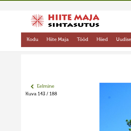
Kodu
Hiite Maja
Tööd
Hiied
Uudis
Eelmine
Kuva 143 / 188