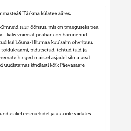
mmasteâ€“Tärkma külatee ääres.
kümneid suur õõnsus, mis on praeguseks pea
äv - kaks võimsat peaharu on harunenud
tud kui Lõuna-Hiiumaa kuulsaim ohvripuu.
toidukraami, pidutsetud, tehtud tuld ja
nemate hinged maistel asjadel silma peal
 uudistamas kindlasti kõik Päevasaare
nduslikel eesmärkidel ja autorile viidates