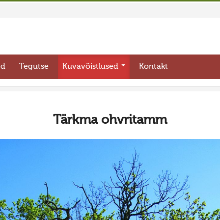
ed
Tegutse
Kuvavõistlused
Kontakt
Tärkma ohvritamm