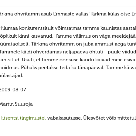
ärkma ohvritamm asub Emmaste vallas Tärkma külas otse E
Hiiumaa konkurentsitult võimsaimat tamme kaunistas aasta
lõplikult kinni kasvanud. Tamme välimus on väga meeldejä
lüürataoliselt. Tärkma ohvritamm on juba ammust aega tun
Tammele käidi ohverdamas neljapäeva õhtuti - puule viidud 
tantsitud. Usuti, et tamme õõnsuse kaudu käivad meie esiva
hoidmas. Pühaks peetakse teda ka tänapäeval. Tamme käivad
külastajad.
2009-08-07
Martin Suuroja
itsentsi tingimustel
vabakasutusse. Ülesvõtet võib mittetulu