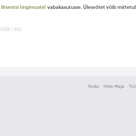
itsentsi tingimustel
vabakasutusse. Ülesvõtet võib mittetulu
1058 / 851
Kodu
Hiite Maja
Tö