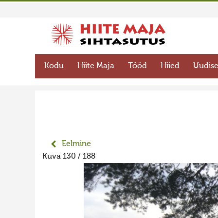
Kodu
Hiite Maja
Tööd
Hiied
Uudis
Eelmine
Kuva 130 / 188