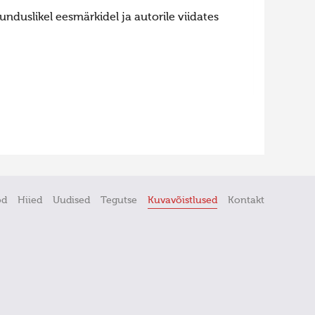
nduslikel eesmärkidel ja autorile viidates
öd
Hiied
Uudised
Tegutse
Kuvavõistlused
Kontakt