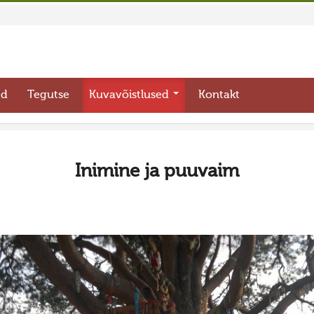
ed
Tegutse
Kuvavõistlused
Kontakt
Inimine ja puuvaim