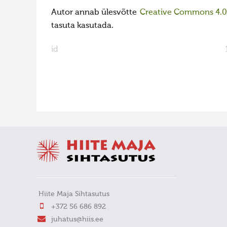
Autor annab ülesvõtte
Creative Commons 4.0 l
tasuta kasutada.
id
FaLang translation system by Faboba
Hiite Maja Sihtasutus
+372 56 686 892
juhatus@hiis.ee