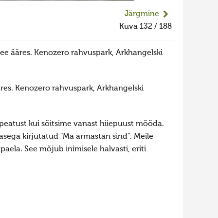
Järgmine
Kuva 132 / 188
ee ääres. Kenozero rahvuspark, Arkhangelski
res. Kenozero rahvuspark, Arkhangelski
 peatust kui sõitsime vanast hiiepuust mõõda.
unasega kirjutatud "Ma armastan sind". Meile
paela. See mõjub inimisele halvasti, eriti