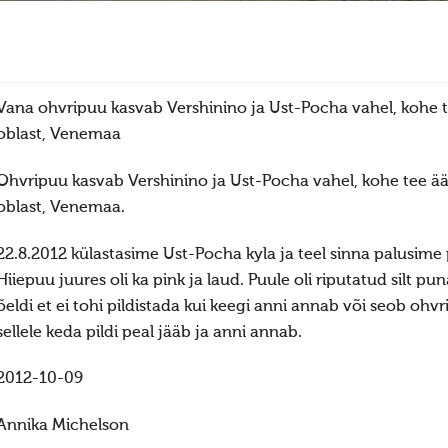
Vana ohvripuu kasvab Vershinino ja Ust-Pocha vahel, kohe t
oblast, Venemaa
Ohvripuu kasvab Vershinino ja Ust-Pocha vahel, kohe tee ää
oblast, Venemaa.
22.8.2012 külastasime Ust-Pocha kyla ja teel sinna palusime
Hiiepuu juures oli ka pink ja laud. Puule oli riputatud silt p
õeldi et ei tohi pildistada kui keegi anni annab või seob ohvri
sellele keda pildi peal jääb ja anni annab.
2012-10-09
Annika Michelson