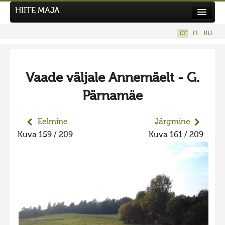
HIITE MAJA
Kodu
ET
FI
RU
Hiite Maja
Tööd
Vaade väljale Annemäelt - G.
Hiied
Pärnamäe
Uudised
Tegutse
Eelmine
Järgmine
Kuva 159 / 209
Kuva 161 / 209
Kuvavõistlused
UUS KUVAVÕISTLUS
Hiite kuvavõistlus 2026
VANEMAD KUVAVÕISTLUSED
Hiite kuvavõistlus 2025
Hiite kuvavõistlus 2025 lisa