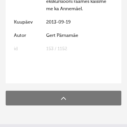
ekskursiooni raames käisime
Hiite kuvavõistlus 2020
me ka Annemäel.
Hiite kuvavõistlus 2020 lisa
Kuupäev
2013-09-19
Liikuvad kuvad 2020
Autor
Gert Pärnamäe
Hiite kuvavõistlus 2019
Hiite kuvavõistlus 2018
id
153 / 1152
Hiite kuvavõistlus 2017
Hiite kuvavõistlus 2016
FaLang translation system by Faboba
Hiite kuvavõistlus 2015
Hiite kuvavõistlus 2014
Hiite kuvavõistlus 2013
Hiite kuvavõistlus 2012
Hiite kuvavõistlus 2011
Hiite kuvavõistlus 2010