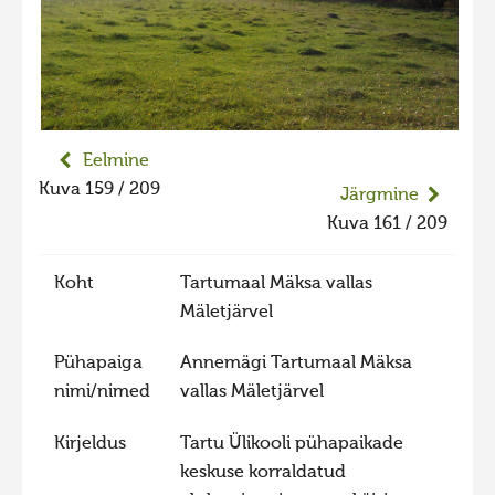
Liikuvad kuvad 2025
Hiite kuvavõistlus 2024
Hiite kuvavõistlus 2024 lisa
Liikuvad kuvad 2024
Eelmine
Hiite kuvavõistlus 2023
Kuva 159 / 209
Järgmine
Hiite kuvavõistlus 2023 lisa
Kuva 161 / 209
Liikuvad kuvad 2023
Koht
Tartumaal Mäksa vallas
Hiite kuvavõistlus 2022
Mäletjärvel
Hiite kuvavõistlus 2022 lisa
Pühapaiga
Annemägi Tartumaal Mäksa
Liikuvad kuvad 2022
nimi/nimed
vallas Mäletjärvel
Hiite kuvavõistlus 2021
Kirjeldus
Tartu Ülikooli pühapaikade
Hiite kuvavõistlus 2021 lisa
keskuse korraldatud
Liikuvad kuvad 2021