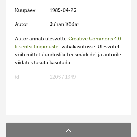
Kuupäev
1985-04-25
Hiite kuvavõistlus 2009
Hiite kuvavõistlus 2008
Autor
Juhan Kõdar
Kontakt
Autor annab ülesvõtte
Creative Commons 4.0
litsentsi tingimustel
vabakasutusse. Ülesvõtet
võib mittetulunduslikel eesmärkidel ja autorile
viidates tasuta kasutada.
id
1205 / 1349
FaLang translation system by Faboba