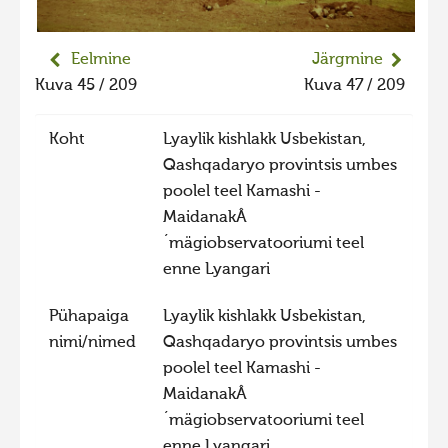
Liikuvad kuvad 2025
Hiite kuvavõistlus 2024
Eelmine
Järgmine
Kuva 45 / 209
Kuva 47 / 209
Hiite kuvavõistlus 2024 lisa
Liikuvad kuvad 2024
Koht
Lyaylik kishlakk Usbekistan,
Hiite kuvavõistlus 2023
Qashqadaryo provintsis umbes
poolel teel Kamashi -
Hiite kuvavõistlus 2023 lisa
MaidanakÂ
Liikuvad kuvad 2023
´mägiobservatooriumi teel
Hiite kuvavõistlus 2022
enne Lyangari
Hiite kuvavõistlus 2022 lisa
Pühapaiga
Lyaylik kishlakk Usbekistan,
Liikuvad kuvad 2022
nimi/nimed
Qashqadaryo provintsis umbes
poolel teel Kamashi -
Hiite kuvavõistlus 2021
MaidanakÂ
Hiite kuvavõistlus 2021 lisa
´mägiobservatooriumi teel
Liikuvad kuvad 2021
enne Lyangari