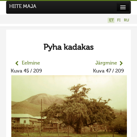
HIITE MAJA
Kodu
ET
FI
RU
Hiite Maja
Tööd
Pyha kadakas
Hiied
Uudised
Eelmine
Järgmine
Kuva 45 / 209
Kuva 47 / 209
Tegutse
Kuvavõistlused
UUS KUVAVÕISTLUS
Hiite kuvavõistlus 2026
VANEMAD KUVAVÕISTLUSED
Hiite kuvavõistlus 2025
Hiite kuvavõistlus 2025 lisa