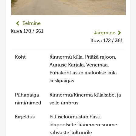
Liikuvad kuvad 2025
Hiite kuvavõistlus 2024
Eelmine
Hiite kuvavõistlus 2024 lisa
Kuva 170 / 361
Järgmine
Liikuvad kuvad 2024
Kuva 172 / 361
Hiite kuvavõistlus 2023
Koht
Kinnermü küla, Priäžä rajoon,
Hiite kuvavõistlus 2023 lisa
Aunuse Karjala, Venemaa.
Liikuvad kuvad 2023
Pühakoht asub ajaloolise küla
Hiite kuvavõistlus 2022
keskpaigas.
Hiite kuvavõistlus 2022 lisa
Pühapaiga
Kinnermü/Kinerma külakabel ja
Liikuvad kuvad 2022
nimi/nimed
selle ümbrus
Hiite kuvavõistlus 2021
Kirjeldus
Pilt iseloomustab hästi
Hiite kuvavõistlus 2021 lisa
idapoolsete läänemeresoome
rahvaste kultuurile
Liikuvad kuvad 2021