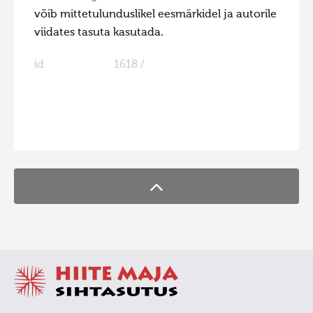
võib mittetulunduslikel eesmärkidel ja autorile
Hiite kuvavõistlus 2009
viidates tasuta kasutada.
Hiite kuvavõistlus 2008
id
1618 /
Kontakt
FaLang translation system by Faboba