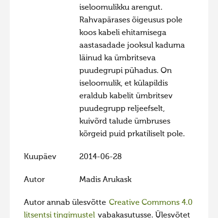
iseloomulikku arengut.
Hiite kuvavõistlus 2020
Rahvapärases õigeusus pole
Hiite kuvavõistlus 2020 lisa
koos kabeli ehitamisega
aastasadade jooksul kaduma
Liikuvad kuvad 2020
läinud ka ümbritseva
Hiite kuvavõistlus 2019
puudegrupi pühadus. On
Hiite kuvavõistlus 2018
iseloomulik, et külapildis
eraldub kabelit ümbritsev
Hiite kuvavõistlus 2017
puudegrupp reljeefselt,
Hiite kuvavõistlus 2016
kuivõrd talude ümbruses
Hiite kuvavõistlus 2015
kõrgeid puid prkatiliselt pole.
Hiite kuvavõistlus 2014
Kuupäev
2014-06-28
Hiite kuvavõistlus 2013
Autor
Madis Arukask
Hiite kuvavõistlus 2012
Hiite kuvavõistlus 2011
Autor annab ülesvõtte
Creative Commons 4.0
litsentsi tingimustel
vabakasutusse. Ülesvõtet
Hiite kuvavõistlus 2010