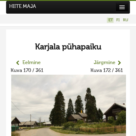
HIITE MAJA
Kodu
ET
FI
RU
Hiite Maja
Tööd
Karjala pühapaiku
Hiied
Uudised
Eelmine
Järgmine
Kuva 170 / 361
Kuva 172 / 361
Tegutse
Kuvavõistlused
UUS KUVAVÕISTLUS
Hiite kuvavõistlus 2026
VANEMAD KUVAVÕISTLUSED
Hiite kuvavõistlus 2025
Hiite kuvavõistlus 2025 lisa