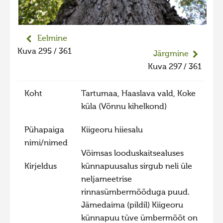
Liikuvad kuvad 2025
Hiite kuvavõistlus 2024
Eelmine
Hiite kuvavõistlus 2024 lisa
Kuva 295 / 361
Järgmine
Liikuvad kuvad 2024
Kuva 297 / 361
Hiite kuvavõistlus 2023
Koht
Tartumaa, Haaslava vald, Koke
Hiite kuvavõistlus 2023 lisa
küla (Võnnu kihelkond)
Liikuvad kuvad 2023
Pühapaiga
Kiigeoru hiiesalu
Hiite kuvavõistlus 2022
nimi/nimed
Hiite kuvavõistlus 2022 lisa
Võimsas looduskaitsealuses
Kirjeldus
künnapuusalus sirgub neli üle
Liikuvad kuvad 2022
neljameetrise
Hiite kuvavõistlus 2021
rinnasümbermõõduga puud.
Hiite kuvavõistlus 2021 lisa
Jämedaima (pildil) Kiigeoru
künnapuu tüve ümbermõõt on
Liikuvad kuvad 2021