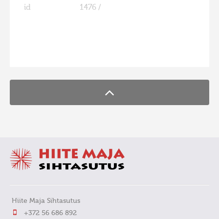
id
1476 /
Hiite kuvavõistlus 2009
Hiite kuvavõistlus 2008
Kontakt
FaLang translation system by Faboba
Hiite Maja Sihtasutus
+372 56 686 892