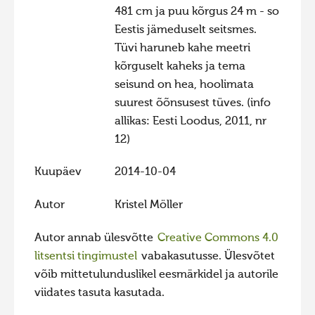
481 cm ja puu kõrgus 24 m - so
Hiite kuvavõistlus 2020
Eestis jämeduselt seitsmes.
Hiite kuvavõistlus 2020 lisa
Tüvi haruneb kahe meetri
kõrguselt kaheks ja tema
Liikuvad kuvad 2020
seisund on hea, hoolimata
Hiite kuvavõistlus 2019
suurest õõnsusest tüves. (info
Hiite kuvavõistlus 2018
allikas: Eesti Loodus, 2011, nr
12)
Hiite kuvavõistlus 2017
Hiite kuvavõistlus 2016
Kuupäev
2014-10-04
Hiite kuvavõistlus 2015
Autor
Kristel Möller
Hiite kuvavõistlus 2014
Autor annab ülesvõtte
Creative Commons 4.0
Hiite kuvavõistlus 2013
litsentsi tingimustel
vabakasutusse. Ülesvõtet
Hiite kuvavõistlus 2012
võib mittetulunduslikel eesmärkidel ja autorile
Hiite kuvavõistlus 2011
viidates tasuta kasutada.
Hiite kuvavõistlus 2010