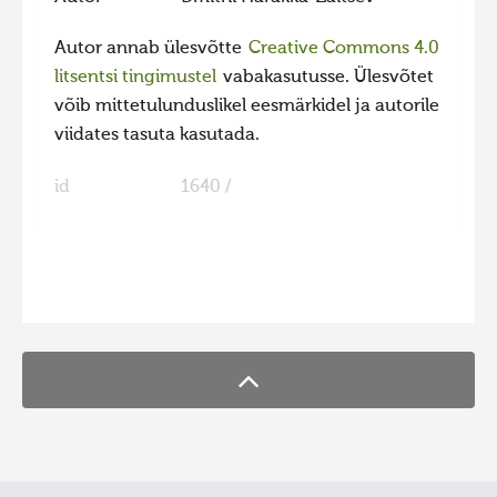
Autor annab ülesvõtte
Creative Commons 4.0
litsentsi tingimustel
vabakasutusse. Ülesvõtet
võib mittetulunduslikel eesmärkidel ja autorile
viidates tasuta kasutada.
id
1640 /
FaLang translation system by Faboba