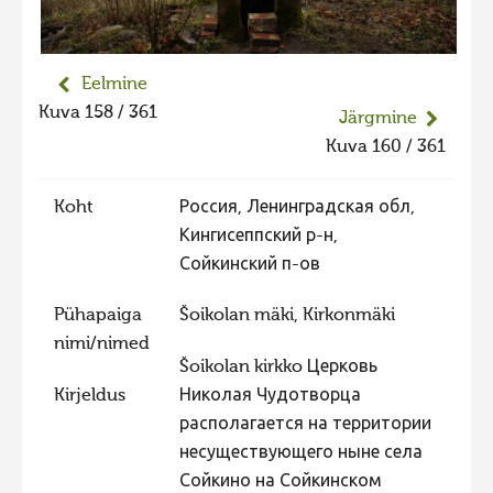
Liikuvad kuvad 2025
Hiite kuvavõistlus 2024
Eelmine
Hiite kuvavõistlus 2024 lisa
Kuva 158 / 361
Järgmine
Liikuvad kuvad 2024
Kuva 160 / 361
Hiite kuvavõistlus 2023
Koht
Россия, Ленинградская обл,
Hiite kuvavõistlus 2023 lisa
Кингисеппский р-н,
Liikuvad kuvad 2023
Сойкинский п-ов
Hiite kuvavõistlus 2022
Pühapaiga
Šoikolan mäki, Kirkonmäki
Hiite kuvavõistlus 2022 lisa
nimi/nimed
Šoikolan kirkko Церковь
Liikuvad kuvad 2022
Kirjeldus
Николая Чудотворца
Hiite kuvavõistlus 2021
располагается на территории
Hiite kuvavõistlus 2021 lisa
несуществующего ныне села
Сойкино на Сойкинском
Liikuvad kuvad 2021