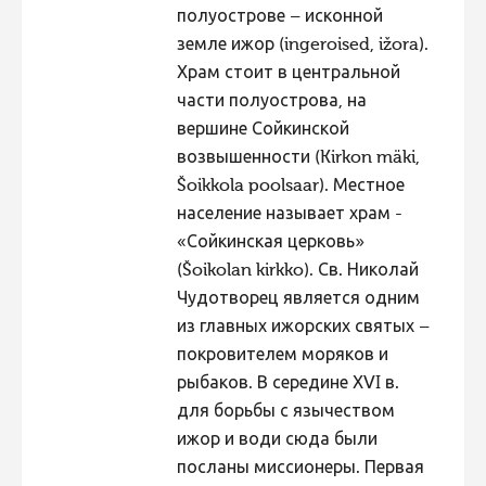
полуострове – исконной
Hiite kuvavõistlus 2020
земле ижор (ingeroised, ižora).
Hiite kuvavõistlus 2020 lisa
Храм стоит в центральной
части полуострова, на
Liikuvad kuvad 2020
вершине Сойкинской
Hiite kuvavõistlus 2019
возвышенности (Kirkon mäki,
Hiite kuvavõistlus 2018
Šoikkola poolsaar). Местное
население называет храм -
Hiite kuvavõistlus 2017
«Сойкинская церковь»
Hiite kuvavõistlus 2016
(Šoikolan kirkko). Св. Николай
Hiite kuvavõistlus 2015
Чудотворец является одним
из главных ижорских святых –
Hiite kuvavõistlus 2014
покровителем моряков и
Hiite kuvavõistlus 2013
рыбаков. В середине ХVI в.
Hiite kuvavõistlus 2012
для борьбы с язычеством
ижор и води сюда были
Hiite kuvavõistlus 2011
посланы миссионеры. Первая
Hiite kuvavõistlus 2010