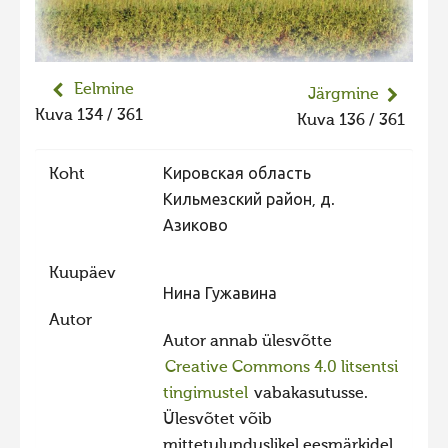
Liikuvad kuvad 2025
Hiite kuvavõistlus 2024
Eelmine
Hiite kuvavõistlus 2024 lisa
Järgmine
Kuva 134 / 361
Kuva 136 / 361
Liikuvad kuvad 2024
Hiite kuvavõistlus 2023
Koht
Кировская область
Hiite kuvavõistlus 2023 lisa
Кильмезский район, д.
Азиково
Liikuvad kuvad 2023
Hiite kuvavõistlus 2022
Kuupäev
Нина Гужавина
Hiite kuvavõistlus 2022 lisa
Autor
Liikuvad kuvad 2022
Autor annab ülesvõtte
Creative Commons 4.0 litsentsi
Hiite kuvavõistlus 2021
tingimustel
vabakasutusse.
Hiite kuvavõistlus 2021 lisa
Ülesvõtet võib
Liikuvad kuvad 2021
mittetulunduslikel eesmärkidel