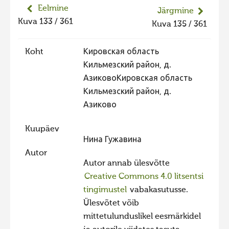
Eelmine
Liikuvad kuvad 2025
Järgmine
Kuva 133 / 361
Kuva 135 / 361
Hiite kuvavõistlus 2024
Hiite kuvavõistlus 2024 lisa
Koht
Кировская область
Liikuvad kuvad 2024
Кильмезский район, д.
АзиковоКировская область
Hiite kuvavõistlus 2023
Кильмезский район, д.
Hiite kuvavõistlus 2023 lisa
Азиково
Liikuvad kuvad 2023
Kuupäev
Hiite kuvavõistlus 2022
Нина Гужавина
Autor
Hiite kuvavõistlus 2022 lisa
Autor annab ülesvõtte
Liikuvad kuvad 2022
Creative Commons 4.0 litsentsi
Hiite kuvavõistlus 2021
tingimustel
vabakasutusse.
Ülesvõtet võib
Hiite kuvavõistlus 2021 lisa
mittetulunduslikel eesmärkidel
Liikuvad kuvad 2021