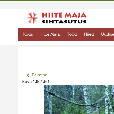
Kodu
Hiite Maja
Tööd
Hiied
Uudis
Eelmine
Kuva 138 / 361