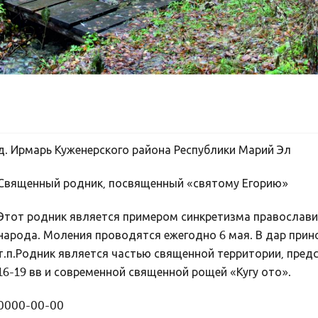
д. Ирмарь Куженерского района Республики Марий Эл
Священный родник, посвященный «святому Егорию»
Этот родник является примером синкретизма православи
народа. Моления проводятся ежегодно 6 мая. В дар прин
т.п.Родник является частью священной территории, пре
16-19 вв и современной священной рощей «Кугу ото».
0000-00-00