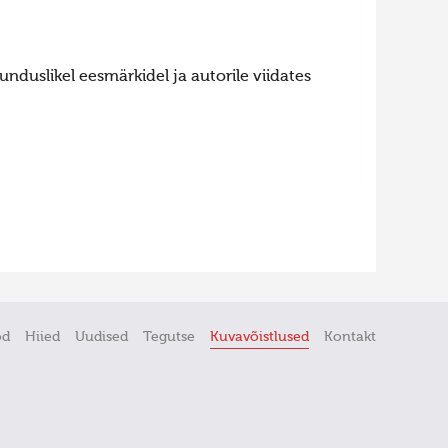
nduslikel eesmärkidel ja autorile viidates
öd
Hiied
Uudised
Tegutse
Kuvavõistlused
Kontakt