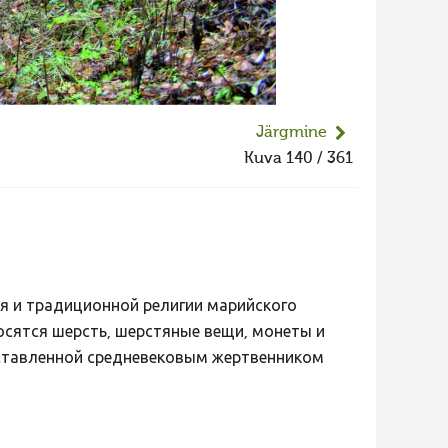
Järgmine
Kuva 140 / 361
я и традиционной религии марийского
осятся шерсть, шерстяные вещи, монеты и
дставленной средневековым жертвенником