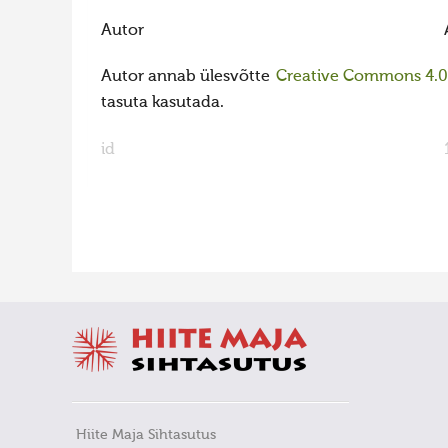
Autor
Autor annab ülesvõtte
Creative Commons 4.0 l
tasuta kasutada.
id
FaLang translation system by Faboba
Hiite Maja Sihtasutus