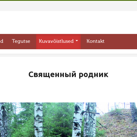
ed
Tegutse
Kuvavõistlused
Kontakt
Священный родник