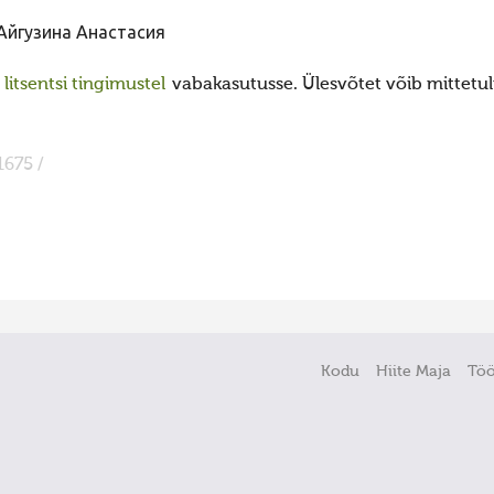
Айгузина Анастасия
itsentsi tingimustel
vabakasutusse. Ülesvõtet võib mittetulu
1675 /
Kodu
Hiite Maja
Tö