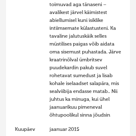
toimuvad aga tänaseni –
Hiite kuvavõistlus 2020
avalikest järvel käimistest
Hiite kuvavõistlus 2020 lisa
abiellumisel kuni isiklike
intiimsemate külastusteni. Ka
Liikuvad kuvad 2020
tavaline jalutuskäik selles
Hiite kuvavõistlus 2019
müstilises paigas võib aidata
Hiite kuvavõistlus 2018
oma sisemust puhastada. Järve
kraatrinõlval ümbritsev
Hiite kuvavõistlus 2017
puudekardin pakub suvel
Hiite kuvavõistlus 2016
rohetavat sumedust ja lisab
Hiite kuvavõistlus 2015
kohale iselaadset salapära, mis
sealviibija endasse matab.. Nii
Hiite kuvavõistlus 2014
juhtus ka minuga, kui ühel
Hiite kuvavõistlus 2013
jaanuarikuu pimeneval
Hiite kuvavõistlus 2012
õhtupoolikul sinna jõudsin
Hiite kuvavõistlus 2011
Kuupäev
jaanuar 2015
Hiite kuvavõistlus 2010