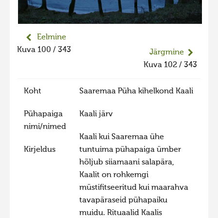
Liikuvad kuvad 2025
Hiite kuvavõistlus 2024
Eelmine
Hiite kuvavõistlus 2024 lisa
Kuva 100 / 343
Järgmine
Liikuvad kuvad 2024
Kuva 102 / 343
Hiite kuvavõistlus 2023
Koht
Saaremaa Püha kihelkond Kaali
Hiite kuvavõistlus 2023 lisa
Liikuvad kuvad 2023
Pühapaiga
Kaali järv
nimi/nimed
Hiite kuvavõistlus 2022
Kaali kui Saaremaa ühe
Hiite kuvavõistlus 2022 lisa
Kirjeldus
tuntuima pühapaiga ümber
hõljub siiamaani salapära,
Liikuvad kuvad 2022
Kaalit on rohkemgi
Hiite kuvavõistlus 2021
müstifitseeritud kui maarahva
Hiite kuvavõistlus 2021 lisa
tavapäraseid pühapaiku
muidu. Rituaalid Kaalis
Liikuvad kuvad 2021