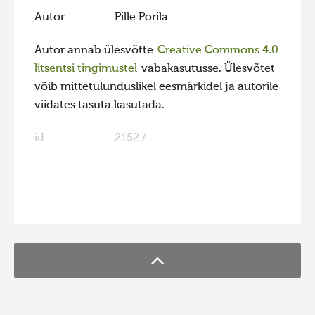
Autor
Pille Porila
Hiite kuvavõistlus 2009
Hiite kuvavõistlus 2008
Autor annab ülesvõtte
Creative Commons 4.0
litsentsi tingimustel
vabakasutusse. Ülesvõtet
Kontakt
võib mittetulunduslikel eesmärkidel ja autorile
viidates tasuta kasutada.
id
2152 /
FaLang translation system by Faboba