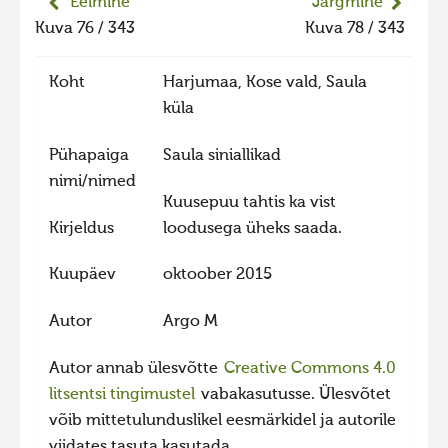
Eelmine
Järgmine
Liikuvad kuvad 2025
Kuva 76 / 343
Kuva 78 / 343
Hiite kuvavõistlus 2024
Koht
Harjumaa, Kose vald, Saula
Hiite kuvavõistlus 2024 lisa
küla
Liikuvad kuvad 2024
Pühapaiga
Saula siniallikad
Hiite kuvavõistlus 2023
nimi/nimed
Hiite kuvavõistlus 2023 lisa
Kuusepuu tahtis ka vist
Kirjeldus
loodusega üheks saada.
Liikuvad kuvad 2023
Hiite kuvavõistlus 2022
Kuupäev
oktoober 2015
Hiite kuvavõistlus 2022 lisa
Autor
Argo M
Liikuvad kuvad 2022
Autor annab ülesvõtte
Creative Commons 4.0
Hiite kuvavõistlus 2021
litsentsi tingimustel
vabakasutusse. Ülesvõtet
Hiite kuvavõistlus 2021 lisa
võib mittetulunduslikel eesmärkidel ja autorile
Liikuvad kuvad 2021
viidates tasuta kasutada.