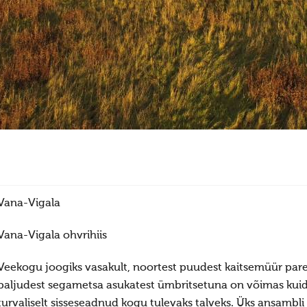
Vana-Vigala
Vana-Vigala ohvrihiis
Veekogu joogiks vasakult, noortest puudest kaitsemüür pare
paljudest segametsa asukatest ümbritsetuna on võimas kuid
turvaliselt sisseseadnud kogu tulevaks talveks. Üks ansambl