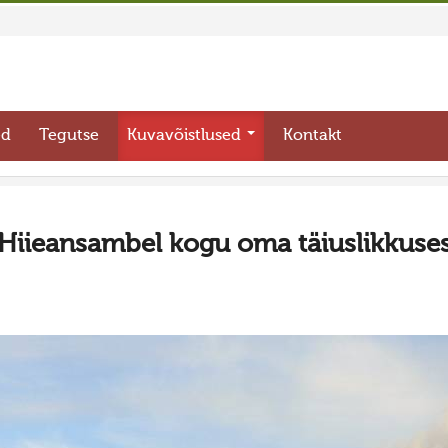
ed
Tegutse
Kuvavõistlused
Kontakt
Hiieansambel kogu oma täiuslikkuse