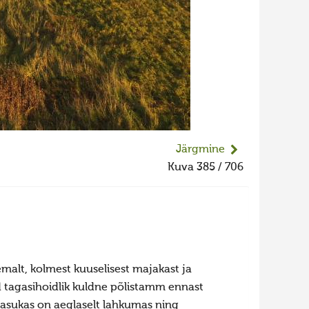
Järgmine
Kuva 385 / 706
malt, kolmest kuuselisest majakast ja
 tagasihoidlik kuldne põlistamm ennast
i asukas on aeglaselt lahkumas ning