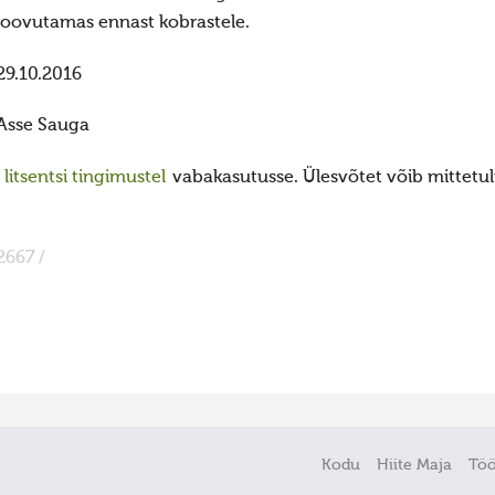
loovutamas ennast kobrastele.
29.10.2016
Asse Sauga
itsentsi tingimustel
vabakasutusse. Ülesvõtet võib mittetulu
2667 /
Kodu
Hiite Maja
Tö