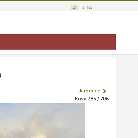
ET
FI
RU
s
Järgmine
Kuva 385 / 706