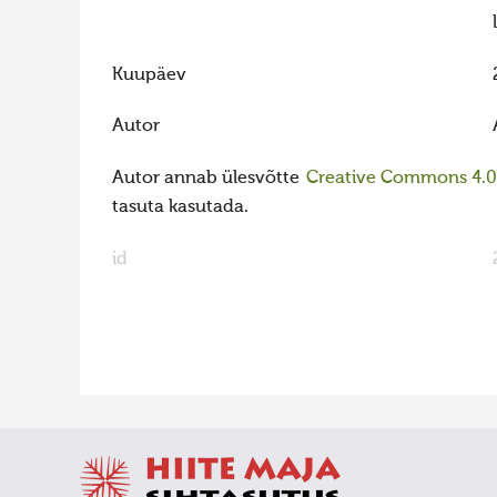
Kuupäev
Autor
Autor annab ülesvõtte
Creative Commons 4.0 l
tasuta kasutada.
id
FaLang translation system by Faboba