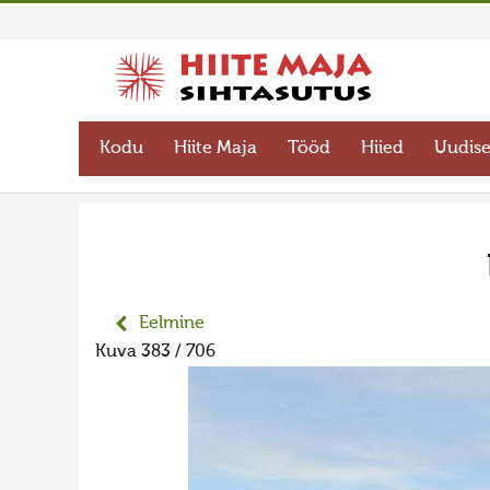
Kodu
Hiite Maja
Tööd
Hiied
Uudis
Eelmine
Kuva 383 / 706