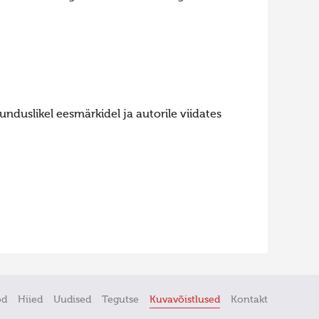
nduslikel eesmärkidel ja autorile viidates
öd
Hiied
Uudised
Tegutse
Kuvavõistlused
Kontakt