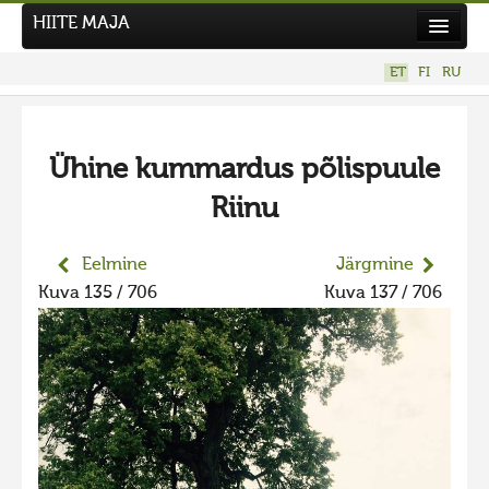
HIITE MAJA
Kodu
ET
FI
RU
Hiite Maja
Tööd
Ühine kummardus põlispuule
Hiied
Riinu
Uudised
Tegutse
Eelmine
Järgmine
Kuva 135 / 706
Kuva 137 / 706
Kuvavõistlused
UUS KUVAVÕISTLUS
Hiite kuvavõistlus 2026
VANEMAD KUVAVÕISTLUSED
Hiite kuvavõistlus 2025
Hiite kuvavõistlus 2025 lisa