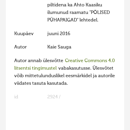
piltidena ka Ahto Kaasiku
ilumunud raamatu "PÕLISED
PÜHAPAIGAD" lehtedel.
Kuupäev
juuni 2016
Autor
Kaie Sauga
Autor annab ülesvõtte
Creative Commons 4.0
litsentsi tingimustel
vabakasutusse. Ülesvõtet
võib mittetulunduslikel eesmärkidel ja autorile
viidates tasuta kasutada.
id
2924 /
FaLang translation system by Faboba