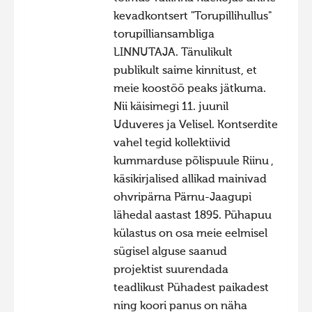
kevadkontsert "Torupillihullus"
Hiite kuvavõistlus 2009
torupilliansambliga
Hiite kuvavõistlus 2008
LINNUTAJA. Tänulikult
publikult saime kinnitust, et
Kontakt
meie koostöö peaks jätkuma.
Nii käisimegi 11. juunil
Uduveres ja Velisel. Kontserdite
vahel tegid kollektiivid
kummarduse põlispuule Riinu ,
käsikirjalised allikad mainivad
ohvripärna Pärnu-Jaagupi
lähedal aastast 1895. Pühapuu
külastus on osa meie eelmisel
sügisel alguse saanud
projektist suurendada
teadlikust Pühadest paikadest
ning koori panus on näha