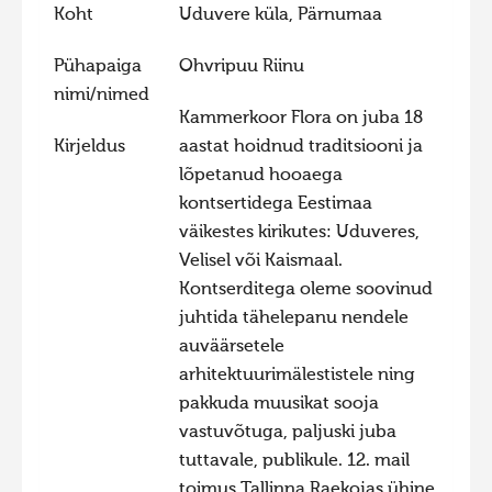
Koht
Uduvere küla, Pärnumaa
Hiite kuvavõistlus 2020
Pühapaiga
Ohvripuu Riinu
Hiite kuvavõistlus 2020 lisa
nimi/nimed
Liikuvad kuvad 2020
Kammerkoor Flora on juba 18
Hiite kuvavõistlus 2019
Kirjeldus
aastat hoidnud traditsiooni ja
lõpetanud hooaega
Hiite kuvavõistlus 2018
kontsertidega Eestimaa
Hiite kuvavõistlus 2017
väikestes kirikutes: Uduveres,
Velisel või Kaismaal.
Hiite kuvavõistlus 2016
Kontserditega oleme soovinud
Hiite kuvavõistlus 2015
juhtida tähelepanu nendele
Hiite kuvavõistlus 2014
auväärsetele
arhitektuurimälestistele ning
Hiite kuvavõistlus 2013
pakkuda muusikat sooja
Hiite kuvavõistlus 2012
vastuvõtuga, paljuski juba
Hiite kuvavõistlus 2011
tuttavale, publikule. 12. mail
toimus Tallinna Raekojas ühine
Hiite kuvavõistlus 2010