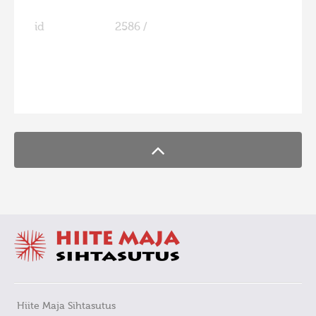
id
2586 /
FaLang translation system by Faboba
Hiite Maja Sihtasutus