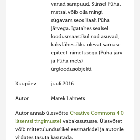
vanad sarapuud. Siinsel Pühal
Hiite kuvavõistlus 2009
metsal võib olla mingi
sügavam seos Kaali Püha
Hiite kuvavõistlus 2008
järvega. Igatahes sealsel
Kontakt
loodusmaastikul nad asuvad,
kaks lähestikku olevat sarnase
epiteet-nimetusega (Püha järv
ja Püha mets)
ürgloodusobjekti.
Kuupäev
juuli 2016
Autor
Marek Laimets
Autor annab ülesvõtte
Creative Commons 4.0
litsentsi tingimustel
vabakasutusse. Ülesvõtet
võib mittetulunduslikel eesmärkidel ja autorile
viidates tasuta kasutada.