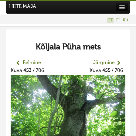
HIITE MAJA
Kodu
ET
FI
RU
Hiite Maja
Tööd
Kõljala Püha mets
Hiied
Uudised
Eelmine
Järgmine
Kuva 453 / 706
Kuva 455 / 706
Tegutse
Kuvavõistlused
UUS KUVAVÕISTLUS
Hiite kuvavõistlus 2026
VANEMAD KUVAVÕISTLUSED
Hiite kuvavõistlus 2025
Hiite kuvavõistlus 2025 lisa