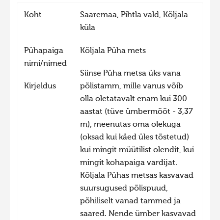
Hiite kuvavõistlus 2020
Koht
Saaremaa, Pihtla vald, Kõljala
küla
Hiite kuvavõistlus 2020 lisa
Liikuvad kuvad 2020
Pühapaiga
Kõljala Püha mets
nimi/nimed
Hiite kuvavõistlus 2019
Siinse Püha metsa üks vana
Hiite kuvavõistlus 2018
Kirjeldus
põlistamm, mille vanus võib
olla oletatavalt enam kui 300
Hiite kuvavõistlus 2017
aastat (tüve ümbermõõt - 3,37
Hiite kuvavõistlus 2016
m), meenutas oma olekuga
Hiite kuvavõistlus 2015
(oksad kui käed üles tõstetud)
kui mingit müütilist olendit, kui
Hiite kuvavõistlus 2014
mingit kohapaiga vardijat.
Hiite kuvavõistlus 2013
Kõljala Pühas metsas kasvavad
Hiite kuvavõistlus 2012
suursugused põlispuud,
põhiliselt vanad tammed ja
Hiite kuvavõistlus 2011
saared. Nende ümber kasvavad
Hiite kuvavõistlus 2010