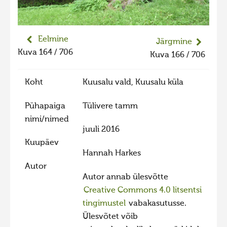
Liikuvad kuvad 2025
Hiite kuvavõistlus 2024
Eelmine
Järgmine
Hiite kuvavõistlus 2024 lisa
Kuva 164 / 706
Kuva 166 / 706
Liikuvad kuvad 2024
Hiite kuvavõistlus 2023
Koht
Kuusalu vald, Kuusalu küla
Hiite kuvavõistlus 2023 lisa
Pühapaiga
Tülivere tamm
Liikuvad kuvad 2023
nimi/nimed
juuli 2016
Hiite kuvavõistlus 2022
Kuupäev
Hiite kuvavõistlus 2022 lisa
Hannah Harkes
Autor
Liikuvad kuvad 2022
Autor annab ülesvõtte
Hiite kuvavõistlus 2021
Creative Commons 4.0 litsentsi
tingimustel
vabakasutusse.
Hiite kuvavõistlus 2021 lisa
Ülesvõtet võib
Liikuvad kuvad 2021