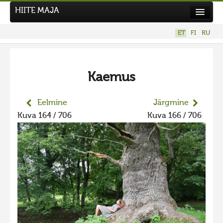
HIITE MAJA
Kodu
ET
FI
RU
Hiite Maja
Tööd
Kaemus
Hiied
Uudised
Eelmine
Järgmine
Kuva 164 / 706
Kuva 166 / 706
Tegutse
Kuvavõistlused
UUS KUVAVÕISTLUS
Hiite kuvavõistlus 2026
VANEMAD KUVAVÕISTLUSED
Hiite kuvavõistlus 2025
Hiite kuvavõistlus 2025 lisa