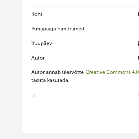
Koht
Pühapaiga nimi/nimed
Kuupäev
Autor
Autor annab ülesvõtte
Creative Commons 4.0 l
tasuta kasutada.
id
FaLang translation system by Faboba