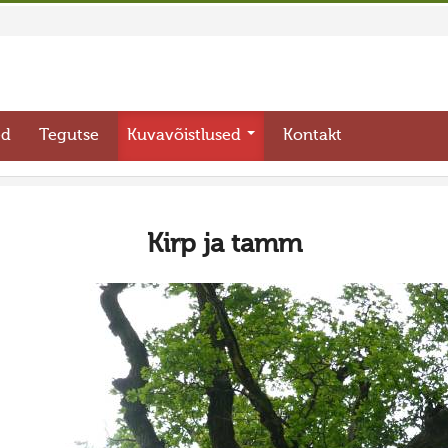
ed
Tegutse
Kuvavõistlused
Kontakt
Kirp ja tamm