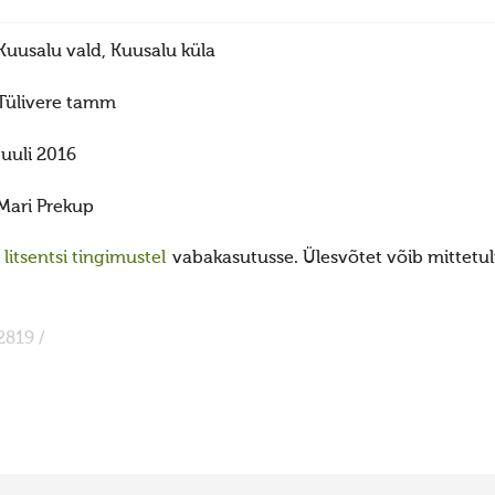
Kuusalu vald, Kuusalu küla
Tülivere tamm
juuli 2016
Mari Prekup
itsentsi tingimustel
vabakasutusse. Ülesvõtet võib mittetulu
2819 /