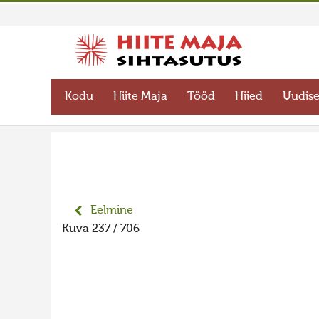
Kodu
Hiite Maja
Tööd
Hiied
Uudis
Eelmine
Kuva 237 / 706