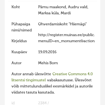
Hiite kuvavõistlus 2020
Koht
Pärnu maakond, Audru vald,
Marksa küla, Mardi
Hiite kuvavõistlus 2020 lisa
Liikuvad kuvad 2020
Pühapaiga
Ohverdamiskoht "Hiiemägi"
nimi/nimed
Hiite kuvavõistlus 2019
http://register.muinas.ee/public.php?
Hiite kuvavõistlus 2018
Kirjeldus
menuID=en_monument&action=view
Hiite kuvavõistlus 2017
Kuupäev
19.09.2016
Hiite kuvavõistlus 2016
Autor
Mehis Born
Hiite kuvavõistlus 2015
Hiite kuvavõistlus 2014
Autor annab ülesvõtte
Creative Commons 4.0
litsentsi tingimustel
vabakasutusse. Ülesvõtet
Hiite kuvavõistlus 2013
võib mittetulunduslikel eesmärkidel ja autorile
Hiite kuvavõistlus 2012
viidates tasuta kasutada.
Hiite kuvavõistlus 2011
id
2384 /
Hiite kuvavõistlus 2010