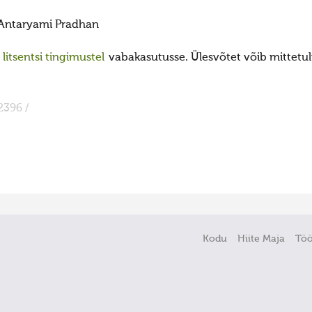
Antaryami Pradhan
itsentsi tingimustel
vabakasutusse. Ülesvõtet võib mittetulu
2396 /
Kodu
Hiite Maja
Tö