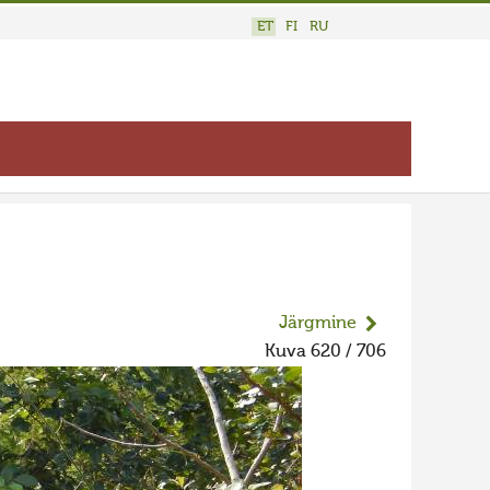
ET
FI
RU
Järgmine
Kuva 620 / 706