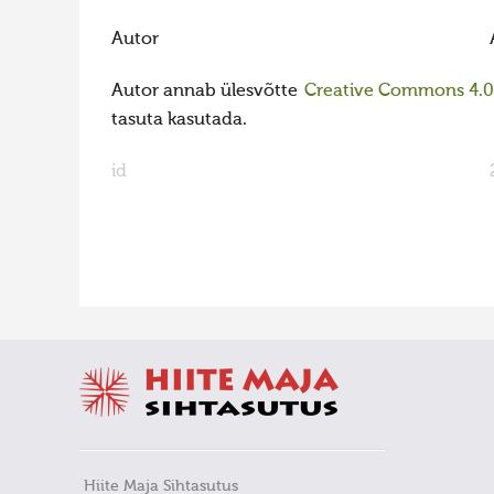
Autor
Autor annab ülesvõtte
Creative Commons 4.0 l
tasuta kasutada.
id
FaLang translation system by Faboba
Hiite Maja Sihtasutus