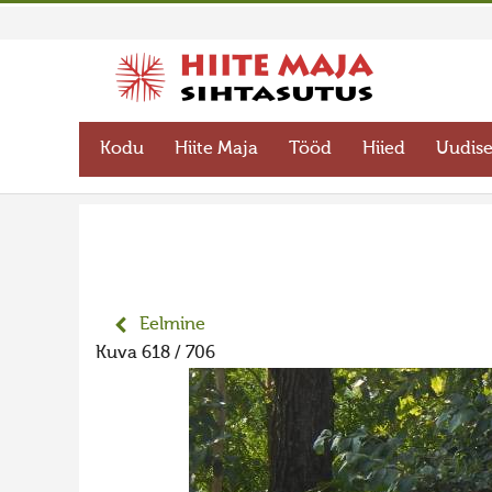
Kodu
Hiite Maja
Tööd
Hiied
Uudis
Eelmine
Kuva 618 / 706