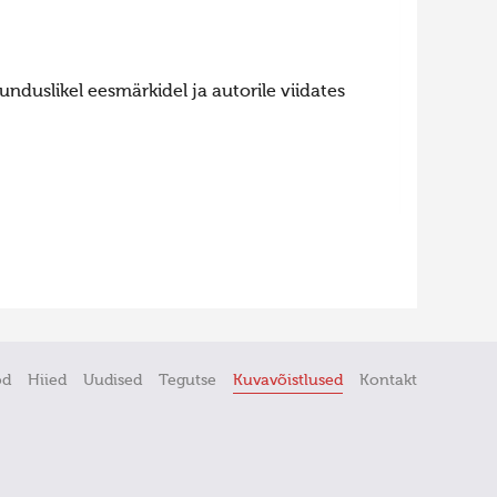
nduslikel eesmärkidel ja autorile viidates
öd
Hiied
Uudised
Tegutse
Kuvavõistlused
Kontakt