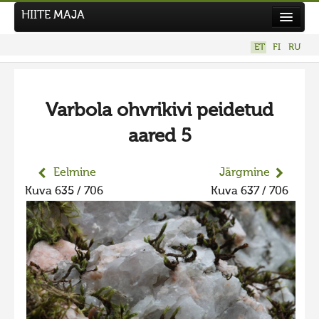
HIITE MAJA
Kodu
ET
FI
RU
Hiite Maja
Tööd
Varbola ohvrikivi peidetud
Hiied
aared 5
Uudised
Tegutse
Eelmine
Järgmine
Kuva 635 / 706
Kuva 637 / 706
Kuvavõistlused
UUS KUVAVÕISTLUS
Hiite kuvavõistlus 2026
VANEMAD KUVAVÕISTLUSED
Hiite kuvavõistlus 2025
Hiite kuvavõistlus 2025 lisa