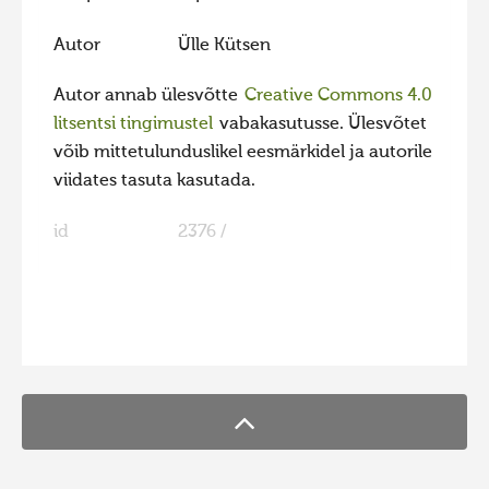
Hiite kuvavõistlus 2020
Autor
Ülle Kütsen
Hiite kuvavõistlus 2020 lisa
Autor annab ülesvõtte
Creative Commons 4.0
Liikuvad kuvad 2020
litsentsi tingimustel
vabakasutusse. Ülesvõtet
Hiite kuvavõistlus 2019
võib mittetulunduslikel eesmärkidel ja autorile
viidates tasuta kasutada.
Hiite kuvavõistlus 2018
Hiite kuvavõistlus 2017
id
2376 /
Hiite kuvavõistlus 2016
Hiite kuvavõistlus 2015
Hiite kuvavõistlus 2014
FaLang translation system by Faboba
Hiite kuvavõistlus 2013
Hiite kuvavõistlus 2012
Hiite kuvavõistlus 2011
Hiite kuvavõistlus 2010