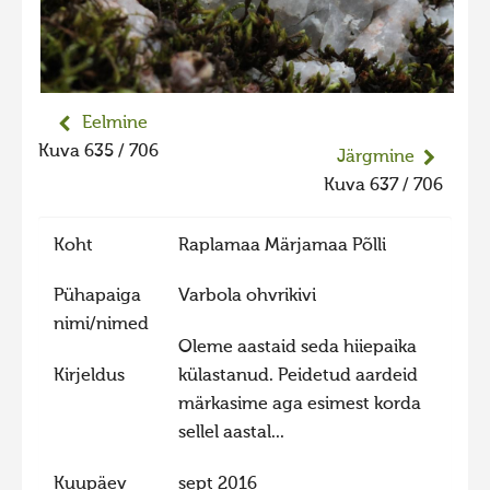
Liikuvad kuvad 2025
Hiite kuvavõistlus 2024
Hiite kuvavõistlus 2024 lisa
Eelmine
Liikuvad kuvad 2024
Kuva 635 / 706
Järgmine
Hiite kuvavõistlus 2023
Kuva 637 / 706
Hiite kuvavõistlus 2023 lisa
Koht
Raplamaa Märjamaa Põlli
Liikuvad kuvad 2023
Hiite kuvavõistlus 2022
Pühapaiga
Varbola ohvrikivi
nimi/nimed
Hiite kuvavõistlus 2022 lisa
Oleme aastaid seda hiiepaika
Liikuvad kuvad 2022
Kirjeldus
külastanud. Peidetud aardeid
märkasime aga esimest korda
Hiite kuvavõistlus 2021
sellel aastal...
Hiite kuvavõistlus 2021 lisa
Liikuvad kuvad 2021
Kuupäev
sept 2016