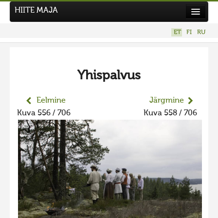
HIITE MAJA
Kodu
ET
FI
RU
Hiite Maja
Tööd
Yhispalvus
Hiied
Uudised
Eelmine
Järgmine
Kuva 556 / 706
Kuva 558 / 706
Tegutse
Kuvavõistlused
UUS KUVAVÕISTLUS
Hiite kuvavõistlus 2026
VANEMAD KUVAVÕISTLUSED
Hiite kuvavõistlus 2025
Hiite kuvavõistlus 2025 lisa