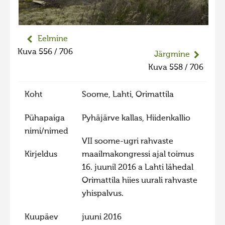
Liikuvad kuvad 2025
Hiite kuvavõistlus 2024
Eelmine
Hiite kuvavõistlus 2024 lisa
Kuva 556 / 706
Järgmine
Liikuvad kuvad 2024
Kuva 558 / 706
Hiite kuvavõistlus 2023
Koht
Soome, Lahti, Orimattila
Hiite kuvavõistlus 2023 lisa
Liikuvad kuvad 2023
Pühapaiga
Pyhäjärve kallas, Hiidenkallio
nimi/nimed
Hiite kuvavõistlus 2022
VII soome-ugri rahvaste
Hiite kuvavõistlus 2022 lisa
Kirjeldus
maailmakongressi ajal toimus
16. juunil 2016 a Lahti lähedal
Liikuvad kuvad 2022
Orimattila hiies uurali rahvaste
Hiite kuvavõistlus 2021
yhispalvus.
Hiite kuvavõistlus 2021 lisa
Kuupäev
juuni 2016
Liikuvad kuvad 2021