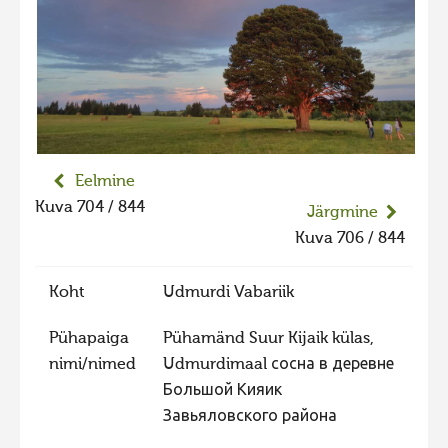
Liikuvad kuvad 2025
Hiite kuvavõistlus 2024
Hiite kuvavõistlus 2024 lisa
Liikuvad kuvad 2024
Hiite kuvavõistlus 2023
Eelmine
Hiite kuvavõistlus 2023 lisa
Kuva 704 / 844
Järgmine
Liikuvad kuvad 2023
Kuva 706 / 844
Hiite kuvavõistlus 2022
Koht
Udmurdi Vabariik
Hiite kuvavõistlus 2022 lisa
Liikuvad kuvad 2022
Pühapaiga
Pühamänd Suur Kijaik külas,
nimi/nimed
Udmurdimaal сосна в деревне
Hiite kuvavõistlus 2021
Большой Кияик
Hiite kuvavõistlus 2021 lisa
Завьяловского района
Liikuvad kuvad 2021