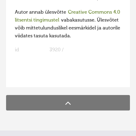
Autor annab ülesvõtte
Creative Commons 4.0
litsentsi tingimustel
vabakasutusse. Ülesvõtet
võib mittetulunduslikel eesmärkidel ja autorile
viidates tasuta kasutada.
id
3920 /
FaLang translation system by Faboba