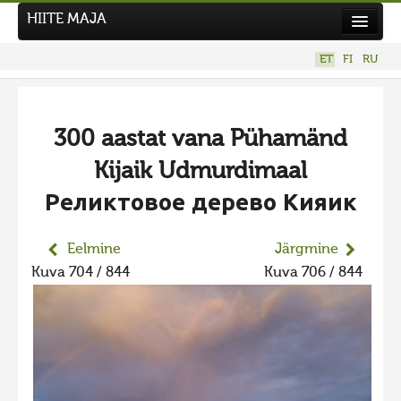
HIITE MAJA
Kodu
ET
FI
RU
Hiite Maja
Tööd
300 aastat vana Pühamänd
Hiied
Kijaik Udmurdimaal
Uudised
Реликтовое дерево Кияик
Tegutse
Kuvavõistlused
Eelmine
Järgmine
Kuva 704 / 844
Kuva 706 / 844
UUS KUVAVÕISTLUS
Hiite kuvavõistlus 2026
VANEMAD KUVAVÕISTLUSED
Hiite kuvavõistlus 2025
Hiite kuvavõistlus 2025 lisa