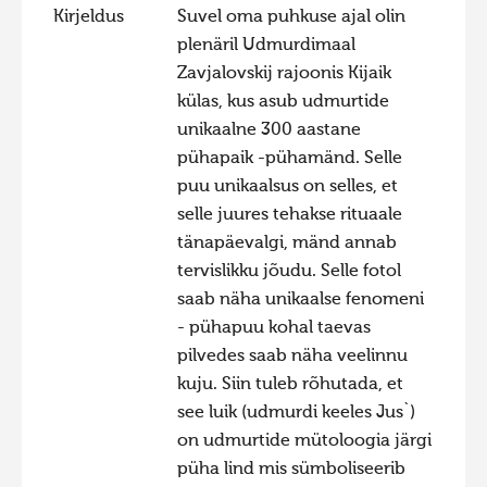
Kirjeldus
Suvel oma puhkuse ajal olin
Hiite kuvavõistlus 2020
plenäril Udmurdimaal
Hiite kuvavõistlus 2020 lisa
Zavjalovskij rajoonis Kijaik
külas, kus asub udmurtide
Liikuvad kuvad 2020
unikaalne 300 aastane
Hiite kuvavõistlus 2019
pühapaik -pühamänd. Selle
Hiite kuvavõistlus 2018
puu unikaalsus on selles, et
selle juures tehakse rituaale
Hiite kuvavõistlus 2017
tänapäevalgi, mänd annab
Hiite kuvavõistlus 2016
tervislikku jõudu. Selle fotol
Hiite kuvavõistlus 2015
saab näha unikaalse fenomeni
- pühapuu kohal taevas
Hiite kuvavõistlus 2014
pilvedes saab näha veelinnu
Hiite kuvavõistlus 2013
kuju. Siin tuleb rõhutada, et
Hiite kuvavõistlus 2012
see luik (udmurdi keeles Jus`)
on udmurtide mütoloogia järgi
Hiite kuvavõistlus 2011
püha lind mis sümboliseerib
Hiite kuvavõistlus 2010