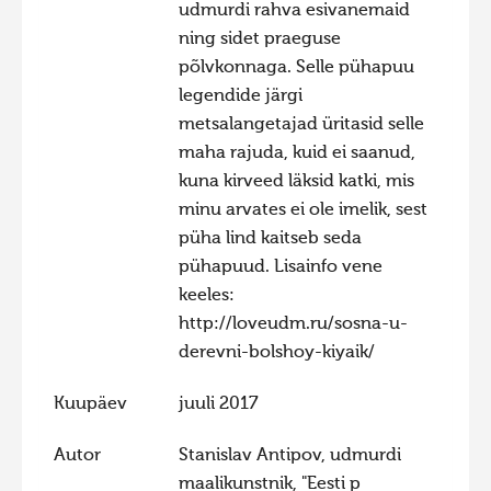
udmurdi rahva esivanemaid
Hiite kuvavõistlus 2009
ning sidet praeguse
põlvkonnaga. Selle pühapuu
Hiite kuvavõistlus 2008
legendide järgi
Kontakt
metsalangetajad üritasid selle
maha rajuda, kuid ei saanud,
kuna kirveed läksid katki, mis
minu arvates ei ole imelik, sest
püha lind kaitseb seda
pühapuud. Lisainfo vene
keeles:
http://loveudm.ru/sosna-u-
derevni-bolshoy-kiyaik/
Kuupäev
juuli 2017
Autor
Stanislav Antipov, udmurdi
maalikunstnik, "Eesti p