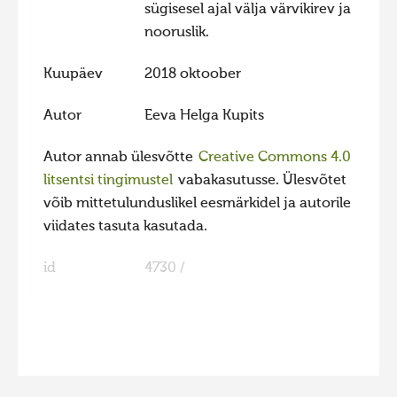
sügisesel ajal välja värvikirev ja
Hiite kuvavõistlus 2020
nooruslik.
Hiite kuvavõistlus 2020 lisa
Kuupäev
2018 oktoober
Liikuvad kuvad 2020
Autor
Eeva Helga Kupits
Hiite kuvavõistlus 2019
Hiite kuvavõistlus 2018
Autor annab ülesvõtte
Creative Commons 4.0
Hiite kuvavõistlus 2017
litsentsi tingimustel
vabakasutusse. Ülesvõtet
võib mittetulunduslikel eesmärkidel ja autorile
Hiite kuvavõistlus 2016
viidates tasuta kasutada.
Hiite kuvavõistlus 2015
id
4730 /
Hiite kuvavõistlus 2014
Hiite kuvavõistlus 2013
Hiite kuvavõistlus 2012
FaLang translation system by Faboba
Hiite kuvavõistlus 2011
Hiite kuvavõistlus 2010