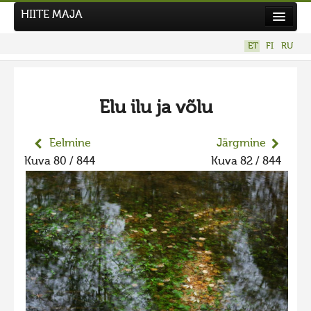
HIITE MAJA
Kodu
ET
FI
RU
Hiite Maja
Tööd
Elu ilu ja võlu
Hiied
Uudised
Eelmine
Järgmine
Kuva 80 / 844
Kuva 82 / 844
Tegutse
Kuvavõistlused
UUS KUVAVÕISTLUS
Hiite kuvavõistlus 2026
VANEMAD KUVAVÕISTLUSED
Hiite kuvavõistlus 2025
Hiite kuvavõistlus 2025 lisa