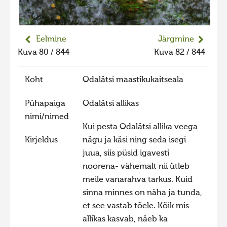
Liikuvad kuvad 2025
Hiite kuvavõistlus 2024
Eelmine
Järgmine
Hiite kuvavõistlus 2024 lisa
Kuva 80 / 844
Kuva 82 / 844
Liikuvad kuvad 2024
Koht
Odalätsi maastikukaitseala
Hiite kuvavõistlus 2023
Hiite kuvavõistlus 2023 lisa
Pühapaiga
Odalätsi allikas
nimi/nimed
Liikuvad kuvad 2023
Kui pesta Odalätsi allika veega
Hiite kuvavõistlus 2022
Kirjeldus
nägu ja käsi ning seda isegi
Hiite kuvavõistlus 2022 lisa
juua, siis püsid igavesti
noorena- vähemalt nii ütleb
Liikuvad kuvad 2022
meile vanarahva tarkus. Kuid
Hiite kuvavõistlus 2021
sinna minnes on näha ja tunda,
Hiite kuvavõistlus 2021 lisa
et see vastab tõele. Kõik mis
allikas kasvab, näeb ka
Liikuvad kuvad 2021