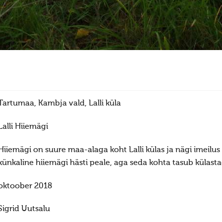
Tartumaa, Kambja vald, Lalli küla
Lalli Hiiemägi
Hiiemägi on suure maa-alaga koht Lalli külas ja nägi imeilus
künkaline hiiemägi hästi peale, aga seda kohta tasub külasta
oktoober 2018
Sigrid Uutsalu