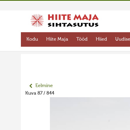
Kodu
Hiite Maja
Tööd
Hiied
Uudis
Eelmine
Kuva 87 / 844