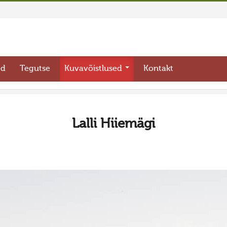
ed
Tegutse
Kuvavõistlused
Kontakt
Lalli Hiiemägi