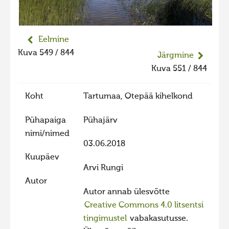
Liikuvad kuvad 2025
Hiite kuvavõistlus 2024
Eelmine
Hiite kuvavõistlus 2024 lisa
Kuva 549 / 844
Järgmine
Liikuvad kuvad 2024
Kuva 551 / 844
Hiite kuvavõistlus 2023
Koht
Tartumaa, Otepää kihelkond
Hiite kuvavõistlus 2023 lisa
Liikuvad kuvad 2023
Pühapaiga
Pühajärv
nimi/nimed
Hiite kuvavõistlus 2022
03.06.2018
Hiite kuvavõistlus 2022 lisa
Kuupäev
Arvi Rungi
Liikuvad kuvad 2022
Autor
Hiite kuvavõistlus 2021
Autor annab ülesvõtte
Creative Commons 4.0 litsentsi
Hiite kuvavõistlus 2021 lisa
tingimustel
vabakasutusse.
Liikuvad kuvad 2021