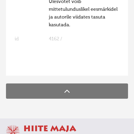
Ülesvõtet võib
Hiite kuvavõistlus 2020
mittetulunduslikel eesmärkidel
ja autorile viidates tasuta
Hiite kuvavõistlus 2020 lisa
kasutada.
Liikuvad kuvad 2020
id
4162 /
Hiite kuvavõistlus 2019
Hiite kuvavõistlus 2018
Hiite kuvavõistlus 2017
FaLang translation system by Faboba
Hiite kuvavõistlus 2016
Hiite kuvavõistlus 2015
Hiite kuvavõistlus 2014
Hiite kuvavõistlus 2013
Hiite kuvavõistlus 2012
Hiite kuvavõistlus 2011
Hiite kuvavõistlus 2010