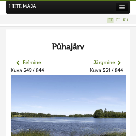
HIITE MAJA
Kodu
ET
FI
RU
Hiite Maja
Tööd
Pühajärv
Hiied
Uudised
Eelmine
Järgmine
Kuva 549 / 844
Kuva 551 / 844
Tegutse
Kuvavõistlused
UUS KUVAVÕISTLUS
Hiite kuvavõistlus 2026
VANEMAD KUVAVÕISTLUSED
Hiite kuvavõistlus 2025
Hiite kuvavõistlus 2025 lisa