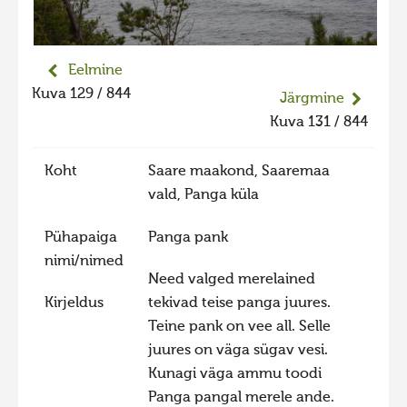
Liikuvad kuvad 2025
Hiite kuvavõistlus 2024
Eelmine
Hiite kuvavõistlus 2024 lisa
Kuva 129 / 844
Järgmine
Liikuvad kuvad 2024
Kuva 131 / 844
Hiite kuvavõistlus 2023
Koht
Saare maakond, Saaremaa
Hiite kuvavõistlus 2023 lisa
vald, Panga küla
Liikuvad kuvad 2023
Pühapaiga
Panga pank
Hiite kuvavõistlus 2022
nimi/nimed
Hiite kuvavõistlus 2022 lisa
Need valged merelained
Kirjeldus
tekivad teise panga juures.
Liikuvad kuvad 2022
Teine pank on vee all. Selle
Hiite kuvavõistlus 2021
juures on väga sügav vesi.
Hiite kuvavõistlus 2021 lisa
Kunagi väga ammu toodi
Panga pangal merele ande.
Liikuvad kuvad 2021