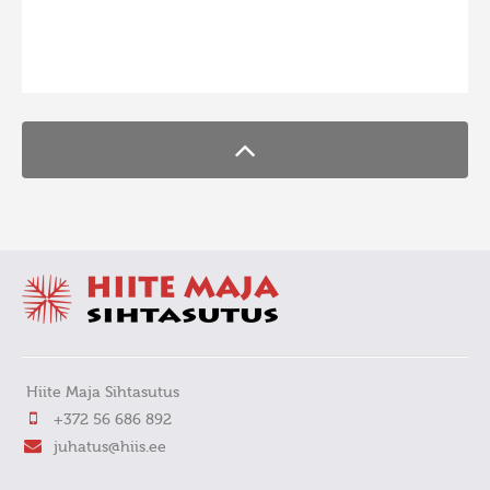
Hiite kuvavõistlus 2009
FaLang translation system by Faboba
Hiite kuvavõistlus 2008
Kontakt
Hiite Maja Sihtasutus
+372 56 686 892
juhatus@hiis.ee