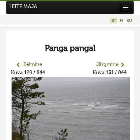
HIITE MAJA
Kodu
ET
FI
RU
Hiite Maja
Tööd
Panga pangal
Hiied
Uudised
Eelmine
Järgmine
Kuva 129 / 844
Kuva 131 / 844
Tegutse
Kuvavõistlused
UUS KUVAVÕISTLUS
Hiite kuvavõistlus 2026
VANEMAD KUVAVÕISTLUSED
Hiite kuvavõistlus 2025
Hiite kuvavõistlus 2025 lisa