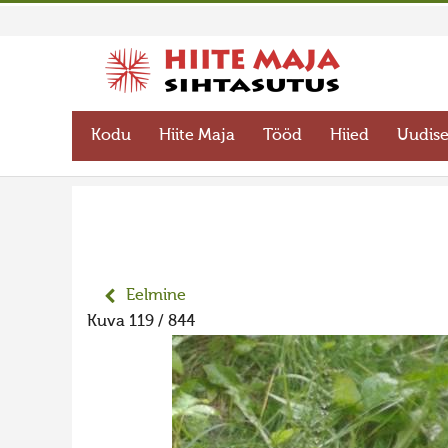
Kodu
Hiite Maja
Tööd
Hiied
Uudis
Eelmine
Kuva 119 / 844