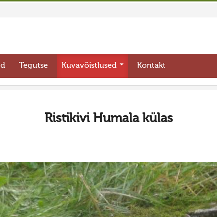
ed
Tegutse
Kuvavõistlused
Kontakt
Ristikivi Humala külas