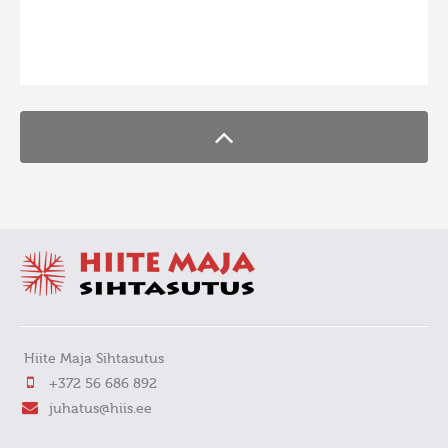
Hiite kuvavõistlus 2009
FaLang translation system by Faboba
Hiite kuvavõistlus 2008
Kontakt
Hiite Maja Sihtasutus
+372 56 686 892
juhatus@hiis.ee