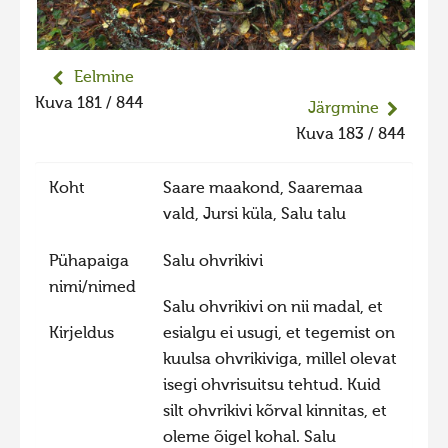
Liikuvad kuvad 2025
Hiite kuvavõistlus 2024
Eelmine
Hiite kuvavõistlus 2024 lisa
Kuva 181 / 844
Järgmine
Liikuvad kuvad 2024
Kuva 183 / 844
Hiite kuvavõistlus 2023
Koht
Saare maakond, Saaremaa
Hiite kuvavõistlus 2023 lisa
vald, Jursi küla, Salu talu
Liikuvad kuvad 2023
Pühapaiga
Salu ohvrikivi
Hiite kuvavõistlus 2022
nimi/nimed
Hiite kuvavõistlus 2022 lisa
Salu ohvrikivi on nii madal, et
Kirjeldus
esialgu ei usugi, et tegemist on
Liikuvad kuvad 2022
kuulsa ohvrikiviga, millel olevat
Hiite kuvavõistlus 2021
isegi ohvrisuitsu tehtud. Kuid
Hiite kuvavõistlus 2021 lisa
silt ohvrikivi kõrval kinnitas, et
oleme õigel kohal. Salu
Liikuvad kuvad 2021