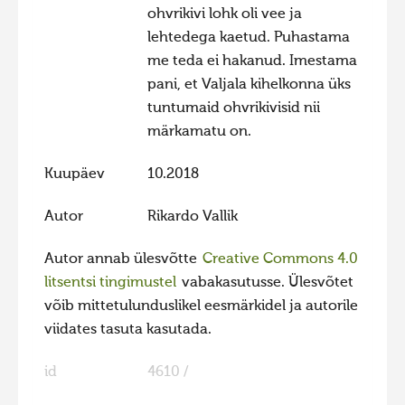
ohvrikivi lohk oli vee ja
Hiite kuvavõistlus 2020
lehtedega kaetud. Puhastama
Hiite kuvavõistlus 2020 lisa
me teda ei hakanud. Imestama
pani, et Valjala kihelkonna üks
Liikuvad kuvad 2020
tuntumaid ohvrikivisid nii
Hiite kuvavõistlus 2019
märkamatu on.
Hiite kuvavõistlus 2018
Kuupäev
10.2018
Hiite kuvavõistlus 2017
Hiite kuvavõistlus 2016
Autor
Rikardo Vallik
Hiite kuvavõistlus 2015
Autor annab ülesvõtte
Creative Commons 4.0
Hiite kuvavõistlus 2014
litsentsi tingimustel
vabakasutusse. Ülesvõtet
võib mittetulunduslikel eesmärkidel ja autorile
Hiite kuvavõistlus 2013
viidates tasuta kasutada.
Hiite kuvavõistlus 2012
id
4610 /
Hiite kuvavõistlus 2011
Hiite kuvavõistlus 2010