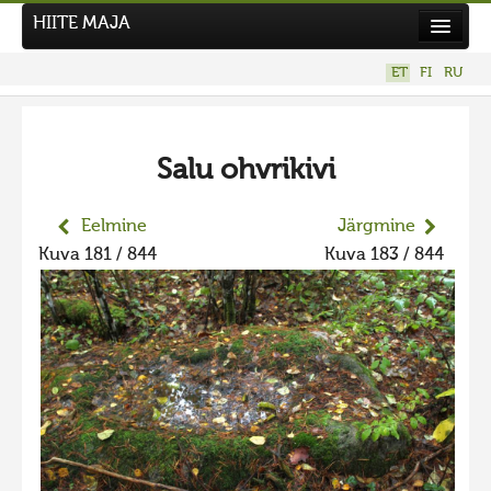
HIITE MAJA
Kodu
ET
FI
RU
Hiite Maja
Tööd
Salu ohvrikivi
Hiied
Uudised
Eelmine
Järgmine
Kuva 181 / 844
Kuva 183 / 844
Tegutse
Kuvavõistlused
UUS KUVAVÕISTLUS
Hiite kuvavõistlus 2026
VANEMAD KUVAVÕISTLUSED
Hiite kuvavõistlus 2025
Hiite kuvavõistlus 2025 lisa