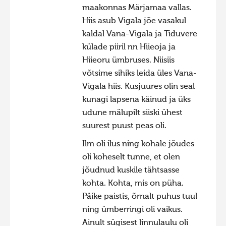
maakonnas Märjamaa vallas.
Hiite kuvavõistlus 2020
Hiis asub Vigala jõe vasakul
Hiite kuvavõistlus 2020 lisa
kaldal Vana-Vigala ja Tiduvere
külade piiril nn Hiieoja ja
Liikuvad kuvad 2020
Hiieoru ümbruses. Niisiis
Hiite kuvavõistlus 2019
võtsime sihiks leida üles Vana-
Hiite kuvavõistlus 2018
Vigala hiis. Kusjuures olin seal
kunagi lapsena käinud ja üks
Hiite kuvavõistlus 2017
udune mälupilt siiski ühest
Hiite kuvavõistlus 2016
suurest puust peas oli.
Hiite kuvavõistlus 2015
Ilm oli ilus ning kohale jõudes
Hiite kuvavõistlus 2014
oli koheselt tunne, et olen
jõudnud kuskile tähtsasse
Hiite kuvavõistlus 2013
kohta. Kohta, mis on püha.
Hiite kuvavõistlus 2012
Päike paistis, õrnalt puhus tuul
Hiite kuvavõistlus 2011
ning ümberringi oli vaikus.
Ainult sügisest linnulaulu oli
Hiite kuvavõistlus 2010