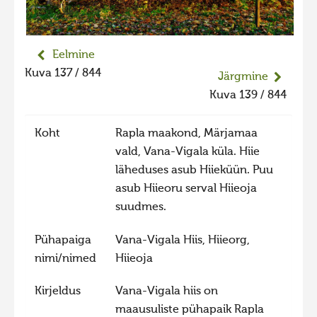
Liikuvad kuvad 2025
Hiite kuvavõistlus 2024
Eelmine
Hiite kuvavõistlus 2024 lisa
Kuva 137 / 844
Järgmine
Liikuvad kuvad 2024
Kuva 139 / 844
Hiite kuvavõistlus 2023
Koht
Rapla maakond, Märjamaa
Hiite kuvavõistlus 2023 lisa
vald, Vana-Vigala küla. Hiie
Liikuvad kuvad 2023
läheduses asub Hiieküün. Puu
Hiite kuvavõistlus 2022
asub Hiieoru serval Hiieoja
suudmes.
Hiite kuvavõistlus 2022 lisa
Liikuvad kuvad 2022
Pühapaiga
Vana-Vigala Hiis, Hiieorg,
nimi/nimed
Hiieoja
Hiite kuvavõistlus 2021
Hiite kuvavõistlus 2021 lisa
Kirjeldus
Vana-Vigala hiis on
maausuliste pühapaik Rapla
Liikuvad kuvad 2021