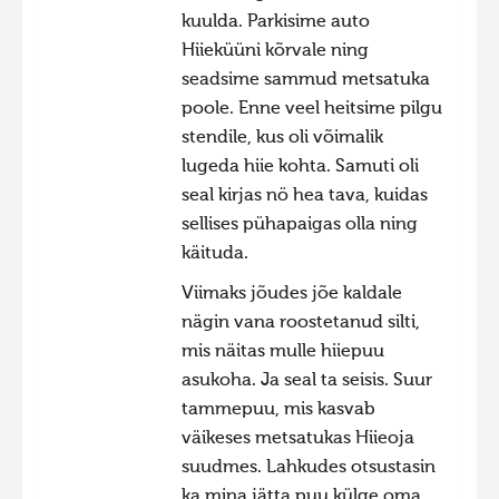
kuulda. Parkisime auto
Hiite kuvavõistlus 2009
Hiieküüni kõrvale ning
Hiite kuvavõistlus 2008
seadsime sammud metsatuka
poole. Enne veel heitsime pilgu
Kontakt
stendile, kus oli võimalik
lugeda hiie kohta. Samuti oli
seal kirjas nö hea tava, kuidas
sellises pühapaigas olla ning
käituda.
Viimaks jõudes jõe kaldale
nägin vana roostetanud silti,
mis näitas mulle hiiepuu
asukoha. Ja seal ta seisis. Suur
tammepuu, mis kasvab
väikeses metsatukas Hiieoja
suudmes. Lahkudes otsustasin
ka mina jätta puu külge oma