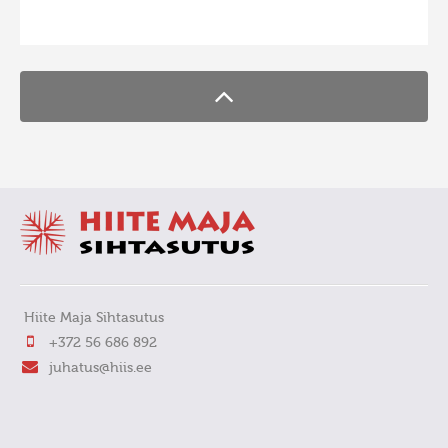
FaLang translation system by Faboba
Hiite Maja Sihtasutus
+372 56 686 892
juhatus@hiis.ee