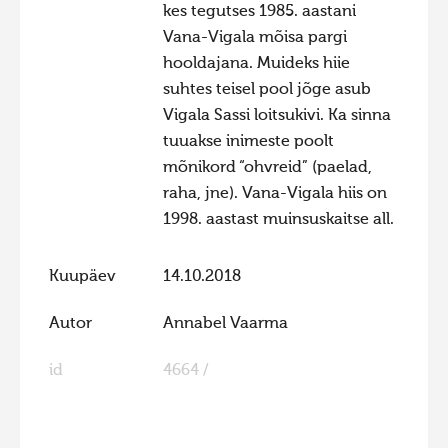
kes tegutses 1985. aastani
Vana-Vigala mõisa pargi
hooldajana. Muideks hiie
suhtes teisel pool jõge asub
Vigala Sassi loitsukivi. Ka sinna
tuuakse inimeste poolt
mõnikord “ohvreid” (paelad,
raha, jne). Vana-Vigala hiis on
1998. aastast muinsuskaitse all.
Kuupäev
14.10.2018
Autor
Annabel Vaarma
id
4664 /