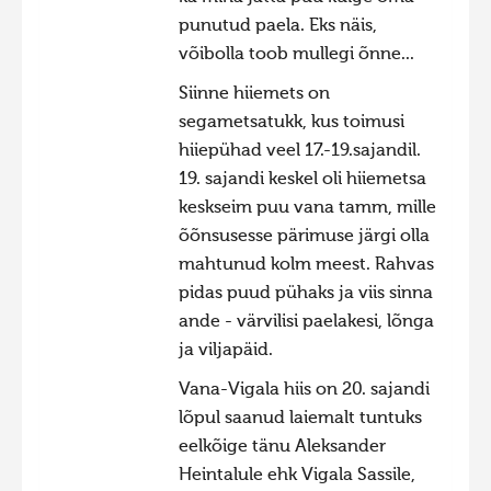
punutud paela. Eks näis,
võibolla toob mullegi õnne...
Siinne hiiemets on
segametsatukk, kus toimusi
hiiepühad veel 17.-19.sajandil.
19. sajandi keskel oli hiiemetsa
keskseim puu vana tamm, mille
õõnsusesse pärimuse järgi olla
mahtunud kolm meest. Rahvas
pidas puud pühaks ja viis sinna
ande - värvilisi paelakesi, lõnga
ja viljapäid.
Vana-Vigala hiis on 20. sajandi
lõpul saanud laiemalt tuntuks
eelkõige tänu Aleksander
Heintalule ehk Vigala Sassile,