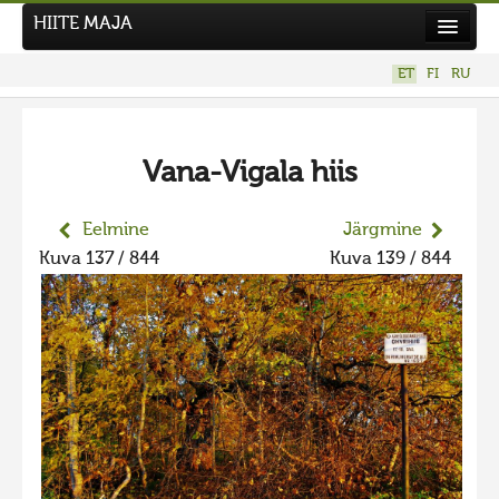
HIITE MAJA
Kodu
ET
FI
RU
Hiite Maja
Tööd
Vana-Vigala hiis
Hiied
Uudised
Eelmine
Järgmine
Kuva 137 / 844
Kuva 139 / 844
Tegutse
Kuvavõistlused
UUS KUVAVÕISTLUS
Hiite kuvavõistlus 2026
VANEMAD KUVAVÕISTLUSED
Hiite kuvavõistlus 2025
Hiite kuvavõistlus 2025 lisa