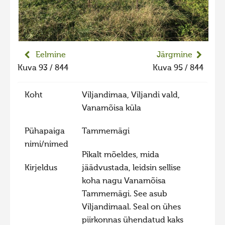
Liikuvad kuvad 2025
Hiite kuvavõistlus 2024
Hiite kuvavõistlus 2024 lisa
Eelmine
Järgmine
Liikuvad kuvad 2024
Kuva 93 / 844
Kuva 95 / 844
Hiite kuvavõistlus 2023
Koht
Viljandimaa, Viljandi vald,
Hiite kuvavõistlus 2023 lisa
Vanamõisa küla
Liikuvad kuvad 2023
Pühapaiga
Tammemägi
Hiite kuvavõistlus 2022
nimi/nimed
Hiite kuvavõistlus 2022 lisa
Pikalt mõeldes, mida
Kirjeldus
jäädvustada, leidsin sellise
Liikuvad kuvad 2022
koha nagu Vanamõisa
Hiite kuvavõistlus 2021
Tammemägi. See asub
Hiite kuvavõistlus 2021 lisa
Viljandimaal. Seal on ühes
piirkonnas ühendatud kaks
Liikuvad kuvad 2021