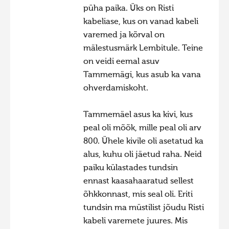
püha paika. Üks on Risti
Hiite kuvavõistlus 2020
kabeliase, kus on vanad kabeli
Hiite kuvavõistlus 2020 lisa
varemed ja kõrval on
mälestusmärk Lembitule. Teine
Liikuvad kuvad 2020
on veidi eemal asuv
Hiite kuvavõistlus 2019
Tammemägi, kus asub ka vana
Hiite kuvavõistlus 2018
ohverdamiskoht.
Hiite kuvavõistlus 2017
Tammemäel asus ka kivi, kus
Hiite kuvavõistlus 2016
peal oli mõõk, mille peal oli arv
Hiite kuvavõistlus 2015
800. Ühele kivile oli asetatud ka
alus, kuhu oli jäetud raha. Neid
Hiite kuvavõistlus 2014
paiku külastades tundsin
Hiite kuvavõistlus 2013
ennast kaasahaaratud sellest
Hiite kuvavõistlus 2012
õhkkonnast, mis seal oli. Eriti
tundsin ma müstilist jõudu Risti
Hiite kuvavõistlus 2011
kabeli varemete juures. Mis
Hiite kuvavõistlus 2010