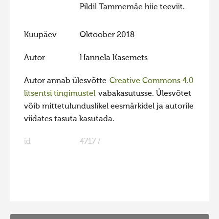
Pildil Tammemäe hiie teeviit.
Kuupäev
Oktoober 2018
Autor
Hannela Kasemets
Autor annab ülesvõtte
Creative Commons 4.0
litsentsi tingimustel
vabakasutusse. Ülesvõtet
võib mittetulunduslikel eesmärkidel ja autorile
viidates tasuta kasutada.
id
4717 /
FaLang translation system by Faboba