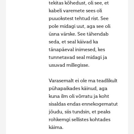
tekitas kõhedust, oli see, et
Hiite kuvavõistlus 2009
kabeli varemete sees oli
puuokstest tehtud rist. See
Hiite kuvavõistlus 2008
pole midagi uut, aga see oli
Kontakt
üsna värske. See tähendab
seda, et seal käivad ka
tänapäeval inimesed, kes
tunnetavad seal midagi ja
usuvad millegisse.
Varasemalt ei ole ma teadlikult
pühapaikades käinud, aga
kuna ilm oli võrratu ja koht
sisaldas endas ennekogematut
jõudu, siis tundsin, et peaks
rohkemgi sellistes kohtades
käima.