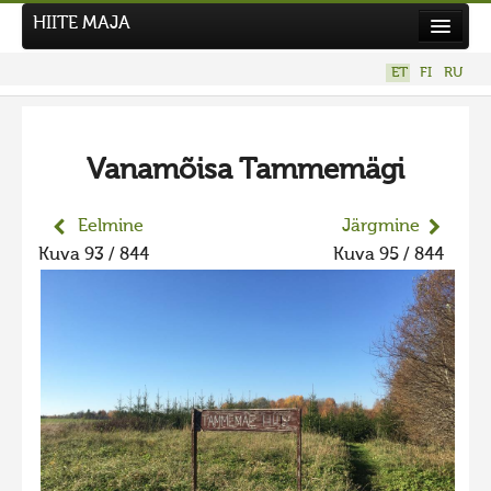
HIITE MAJA
Kodu
ET
FI
RU
Hiite Maja
Tööd
Vanamõisa Tammemägi
Hiied
Uudised
Eelmine
Järgmine
Kuva 93 / 844
Kuva 95 / 844
Tegutse
Kuvavõistlused
UUS KUVAVÕISTLUS
Hiite kuvavõistlus 2026
VANEMAD KUVAVÕISTLUSED
Hiite kuvavõistlus 2025
Hiite kuvavõistlus 2025 lisa