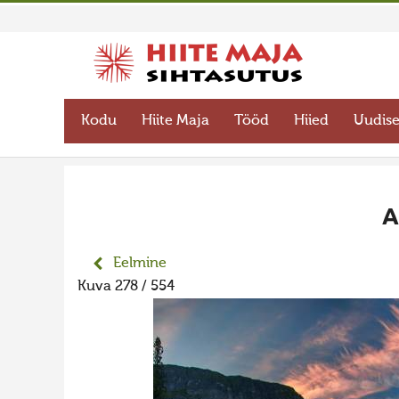
Kodu
Hiite Maja
Tööd
Hiied
Uudis
А
Eelmine
Kuva 278 / 554