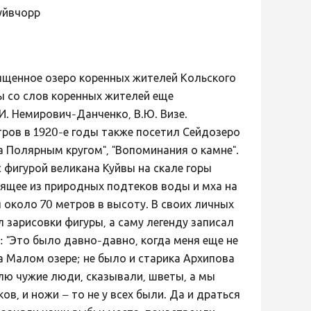
уйвчорр
вященное озеро коренных жителей Кольского
ы со слов коренных жителей еще
И. Немирович-Данченко, В.Ю. Визе.
ров в 1920-е годы также посетил Сейдозеро
за Полярным кругом", "Вопоминания о камне".
 фигурой великана Куйвы на скале горы
ящее из природных подтеков воды и мха на
 около 70 метров в высоту. В своих личных
 зарисовки фигуры, а саму легенду записал
"Это было давно-давно, когда меня еще не
на Малом озере; не было и старика Архипова
млю чужие люди, сказывали, шветы, а мы
ов, и ножи – то не у всех были. Да и драться