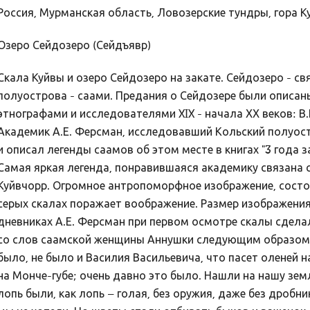
Россия, Мурманская область, Ловозерские тундры, гора К
Озеро Сейдозеро (Сейдъявр)
Скала Куйвы и озеро Сейдозеро на закате. Сейдозеро - с
полуострова - саами. Предания о Сейдозере были описан
этнографами и исследователями XIX - начала ХХ веков: В.
Академик А.Е. Ферсман, исследовавший Кольский полуост
и описал легенды саамов об этом месте в книгах "3 года 
Самая яркая легенда, понравившаяся академику связана с
Куйвчорр. Огромное антропоморфное изображение, состо
серых скалах поражает воображение. Размер изображения
дневниках А.Е. Ферсман при первом осмотре скалы сделал
со слов саамской женщины Аннушки следующим образом: 
было, не было и Василия Васильевича, что пасет оленей 
на Монче-губе; очень давно это было. Нашли на нашу зе
лопь были, как лопь – голая, без оружия, даже без дробник