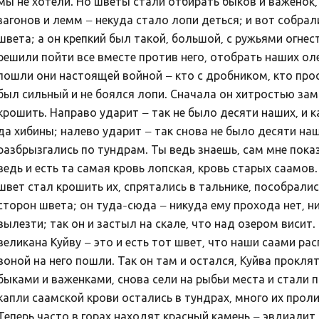
мы не хотели. Но шветы стали отбирать быков и важенок
загонов и лемм – некуда стало лопи деться; и вот собрали
швета; а он крепкий был такой, большой, с ружьями огне
решили пойти все вместе против него, отобрать наших оле
пошли они настоящей войной – кто с дробником, кто прос
был сильный и не боялся лопи. Сначала он хитростью зам
крошить. Направо ударит – так не было десяти наших, и 
да хибины; налево ударит – так снова не было десяти наш
разбрызгались по тундрам. Ты ведь знаешь, сам мне показ
ведь и есть та самая кровь лопская, кровь старых саамов.
швет стал крошить их, спрятались в тальнике, пособралис
сторон швета; он туда-сюда – никуда ему прохода нет, ни
вылезти; так он и застыл на скале, что над озером висит
великана Куйву – это и есть тот швет, что наши саами ра
воной на него пошли. Так он там и остался, Куйва прокля
быками и важенками, снова сели на рыбьи места и стал
капли саамской крови остались в тундрах, много их проли
Теперь часто в горах находят красный камень – эвдиалит, э