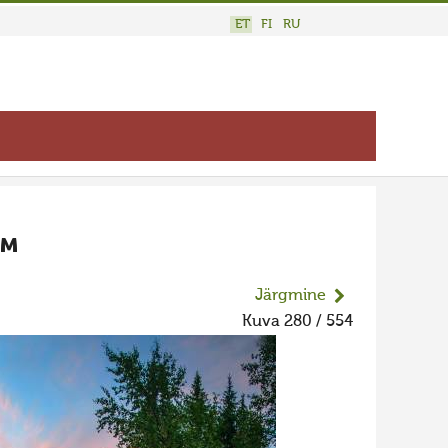
ET
FI
RU
ом
Järgmine
Kuva 280 / 554