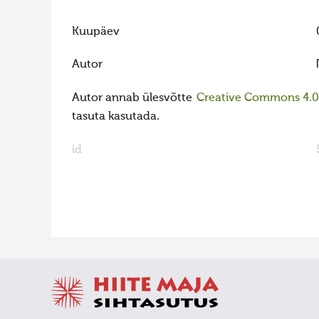
Kuupäev
Autor
Autor annab ülesvõtte
Creative Commons 4.0 l
tasuta kasutada.
id
FaLang translation system by Faboba