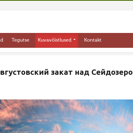
ed
Tegutse
Kuvavõistlused
Kontakt
вгустовский закат над Сейдозер