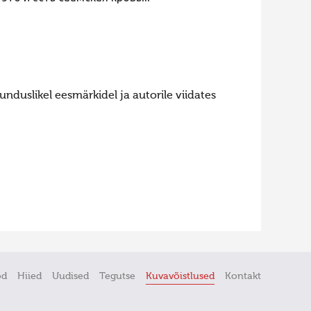
nduslikel eesmärkidel ja autorile viidates
öd
Hiied
Uudised
Tegutse
Kuvavõistlused
Kontakt