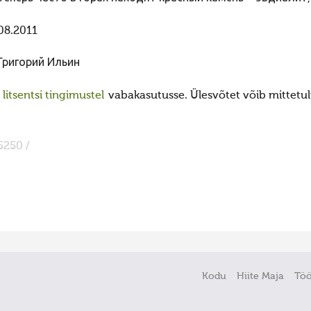
08.2011
Григорий Ильин
itsentsi tingimustel
vabakasutusse. Ülesvõtet võib mittetulu
5250 /
Kodu
Hiite Maja
Tö