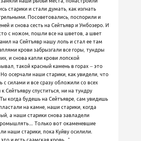
, заняли наши рыбьи места, понастроили
сь старики и стали думать, как изгнать
стрельными. Посоветовались, поспорили и
ней и снова сесть на Сейтъявр и Умбозеро. И
то с ножом, пошли все на шветов, а швет
анил на Сейтъявр нашу лопь и стал ее там
каплями крови забрызгали все горы, тундры
их, и снова капли крови лопской
ывал, такой красный камень в горах – это
 Но осерчали наши старики, как увидели, что
ь с силами и все сразу обложили со всех
 к Сейтъявру спуститься, ни на тундру
. Ты когда будешь на Сейтъявре, сам увидишь
спластали на камне, наши старики, когда
тый, а наши старики снова завладели
и промышлять… Только вот окаменевшие
ли наши старики, пока Куйву осилили.
то и есть саамская кровь..."