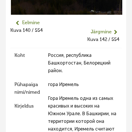
Liikuvad kuvad 2025
Hiite kuvavõistlus 2024
Eelmine
Hiite kuvavõistlus 2024 lisa
Kuva 140 / 554
Järgmine
Liikuvad kuvad 2024
Kuva 142 / 554
Hiite kuvavõistlus 2023
Koht
Россия, республика
Hiite kuvavõistlus 2023 lisa
Башкортостан, Белорецкий
Liikuvad kuvad 2023
район.
Hiite kuvavõistlus 2022
Pühapaiga
гора Иремель
Hiite kuvavõistlus 2022 lisa
nimi/nimed
Гора Иремель одна из самых
Liikuvad kuvad 2022
Kirjeldus
красивых и высоких на
Hiite kuvavõistlus 2021
Южном Урале. В Башкирии, на
Hiite kuvavõistlus 2021 lisa
территории которой она
находится, Иремель считают
Liikuvad kuvad 2021