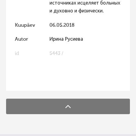
источниках исцеляет больных
Hiite kuvavõistlus 2009
и духовно и физически.
Hiite kuvavõistlus 2008
Kuupäev
06.05.2018
Kontakt
Autor
Ирина Русиева
id
5443 /
FaLang translation system by Faboba