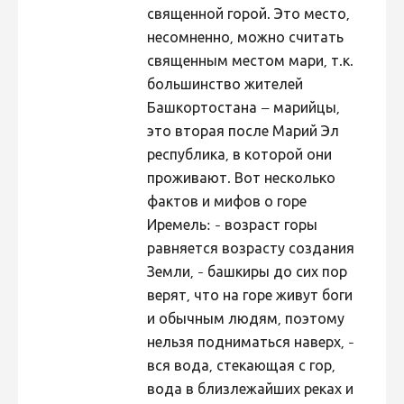
священной горой. Это место,
Hiite kuvavõistlus 2020
несомненно, можно считать
Hiite kuvavõistlus 2020 lisa
священным местом мари, т.к.
большинство жителей
Liikuvad kuvad 2020
Башкортостана – марийцы,
Hiite kuvavõistlus 2019
это вторая после Марий Эл
Hiite kuvavõistlus 2018
республика, в которой они
проживают. Вот несколько
Hiite kuvavõistlus 2017
фактов и мифов о горе
Hiite kuvavõistlus 2016
Иремель: - возраст горы
Hiite kuvavõistlus 2015
равняется возрасту создания
Земли, - башкиры до сих пор
Hiite kuvavõistlus 2014
верят, что на горе живут боги
Hiite kuvavõistlus 2013
и обычным людям, поэтому
Hiite kuvavõistlus 2012
нельзя подниматься наверх, -
вся вода, стекающая с гор,
Hiite kuvavõistlus 2011
вода в близлежайших реках и
Hiite kuvavõistlus 2010