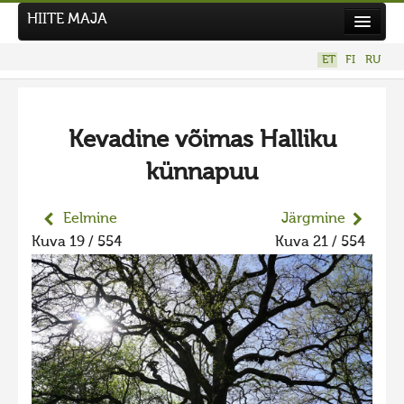
HIITE MAJA
Kodu
ET
FI
RU
Hiite Maja
Tööd
Kevadine võimas Halliku
Hiied
künnapuu
Uudised
Tegutse
Eelmine
Järgmine
Kuva 19 / 554
Kuva 21 / 554
Kuvavõistlused
UUS KUVAVÕISTLUS
Hiite kuvavõistlus 2026
VANEMAD KUVAVÕISTLUSED
Hiite kuvavõistlus 2025
Hiite kuvavõistlus 2025 lisa