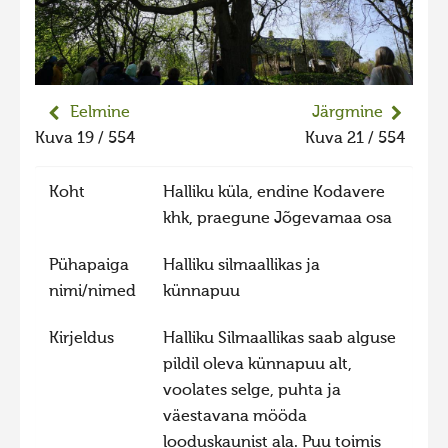
Liikuvad kuvad 2025
Hiite kuvavõistlus 2024
Hiite kuvavõistlus 2024 lisa
Eelmine
Järgmine
Liikuvad kuvad 2024
Kuva 19 / 554
Kuva 21 / 554
Hiite kuvavõistlus 2023
Koht
Halliku küla, endine Kodavere
Hiite kuvavõistlus 2023 lisa
khk, praegune Jõgevamaa osa
Liikuvad kuvad 2023
Pühapaiga
Halliku silmaallikas ja
Hiite kuvavõistlus 2022
nimi/nimed
künnapuu
Hiite kuvavõistlus 2022 lisa
Liikuvad kuvad 2022
Kirjeldus
Halliku Silmaallikas saab alguse
pildil oleva künnapuu alt,
Hiite kuvavõistlus 2021
voolates selge, puhta ja
Hiite kuvavõistlus 2021 lisa
väestavana mööda
Liikuvad kuvad 2021
looduskaunist ala. Puu toimis