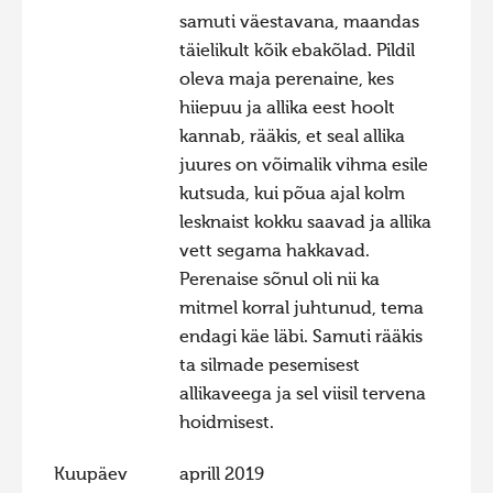
samuti väestavana, maandas
Hiite kuvavõistlus 2020
täielikult kõik ebakõlad. Pildil
Hiite kuvavõistlus 2020 lisa
oleva maja perenaine, kes
Liikuvad kuvad 2020
hiiepuu ja allika eest hoolt
kannab, rääkis, et seal allika
Hiite kuvavõistlus 2019
juures on võimalik vihma esile
Hiite kuvavõistlus 2018
kutsuda, kui põua ajal kolm
lesknaist kokku saavad ja allika
Hiite kuvavõistlus 2017
vett segama hakkavad.
Hiite kuvavõistlus 2016
Perenaise sõnul oli nii ka
Hiite kuvavõistlus 2015
mitmel korral juhtunud, tema
endagi käe läbi. Samuti rääkis
Hiite kuvavõistlus 2014
ta silmade pesemisest
Hiite kuvavõistlus 2013
allikaveega ja sel viisil tervena
Hiite kuvavõistlus 2012
hoidmisest.
Hiite kuvavõistlus 2011
Kuupäev
aprill 2019
Hiite kuvavõistlus 2010