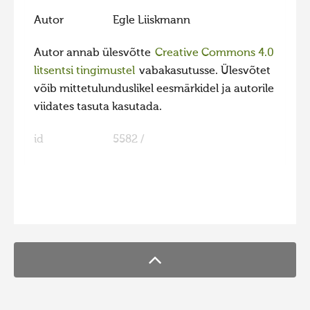
Autor
Egle Liiskmann
Hiite kuvavõistlus 2009
Hiite kuvavõistlus 2008
Autor annab ülesvõtte
Creative Commons 4.0
litsentsi tingimustel
vabakasutusse. Ülesvõtet
Kontakt
võib mittetulunduslikel eesmärkidel ja autorile
viidates tasuta kasutada.
id
5582 /
FaLang translation system by Faboba