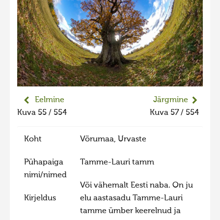
Liikuvad kuvad 2025
Hiite kuvavõistlus 2024
Hiite kuvavõistlus 2024 lisa
Liikuvad kuvad 2024
Hiite kuvavõistlus 2023
Hiite kuvavõistlus 2023 lisa
Eelmine
Järgmine
Kuva 55 / 554
Kuva 57 / 554
Liikuvad kuvad 2023
Hiite kuvavõistlus 2022
Koht
Võrumaa, Urvaste
Hiite kuvavõistlus 2022 lisa
Pühapaiga
Tamme-Lauri tamm
Liikuvad kuvad 2022
nimi/nimed
Hiite kuvavõistlus 2021
Või vähemalt Eesti naba. On ju
Kirjeldus
elu aastasadu Tamme-Lauri
Hiite kuvavõistlus 2021 lisa
tamme ümber keerelnud ja
Liikuvad kuvad 2021