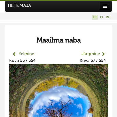
HIITE MAJA
Kodu
ET
FI
RU
Hiite Maja
Tööd
Maailma naba
Hiied
Uudised
Eelmine
Järgmine
Kuva 55 / 554
Kuva 57 / 554
Tegutse
Kuvavõistlused
UUS KUVAVÕISTLUS
Hiite kuvavõistlus 2026
VANEMAD KUVAVÕISTLUSED
Hiite kuvavõistlus 2025
Hiite kuvavõistlus 2025 lisa