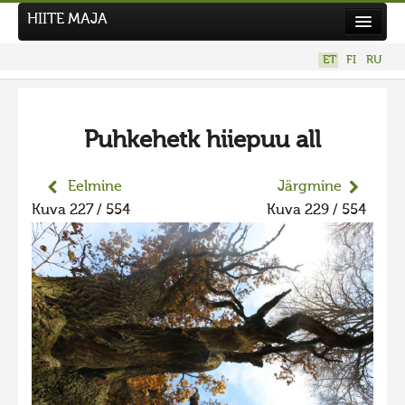
HIITE MAJA
Kodu
ET
FI
RU
Hiite Maja
Tööd
Puhkehetk hiiepuu all
Hiied
Uudised
Eelmine
Järgmine
Kuva 227 / 554
Kuva 229 / 554
Tegutse
Kuvavõistlused
UUS KUVAVÕISTLUS
Hiite kuvavõistlus 2026
VANEMAD KUVAVÕISTLUSED
Hiite kuvavõistlus 2025
Hiite kuvavõistlus 2025 lisa