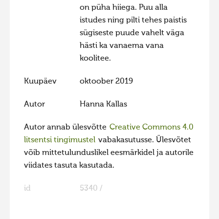
on püha hiiega. Puu alla
Hiite kuvavõistlus 2020
istudes ning pilti tehes paistis
Hiite kuvavõistlus 2020 lisa
sügiseste puude vahelt väga
hästi ka vanaema vana
Liikuvad kuvad 2020
koolitee.
Hiite kuvavõistlus 2019
Kuupäev
oktoober 2019
Hiite kuvavõistlus 2018
Hiite kuvavõistlus 2017
Autor
Hanna Kallas
Hiite kuvavõistlus 2016
Autor annab ülesvõtte
Creative Commons 4.0
Hiite kuvavõistlus 2015
litsentsi tingimustel
vabakasutusse. Ülesvõtet
Hiite kuvavõistlus 2014
võib mittetulunduslikel eesmärkidel ja autorile
viidates tasuta kasutada.
Hiite kuvavõistlus 2013
Hiite kuvavõistlus 2012
id
5340 /
Hiite kuvavõistlus 2011
Hiite kuvavõistlus 2010