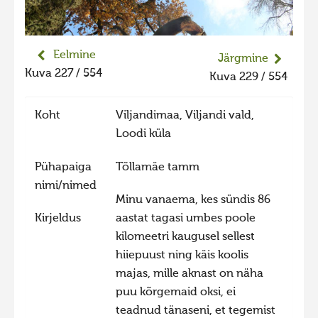
Liikuvad kuvad 2025
Hiite kuvavõistlus 2024
Eelmine
Järgmine
Hiite kuvavõistlus 2024 lisa
Kuva 227 / 554
Kuva 229 / 554
Liikuvad kuvad 2024
Hiite kuvavõistlus 2023
Koht
Viljandimaa, Viljandi vald,
Loodi küla
Hiite kuvavõistlus 2023 lisa
Liikuvad kuvad 2023
Pühapaiga
Tõllamäe tamm
nimi/nimed
Hiite kuvavõistlus 2022
Minu vanaema, kes sündis 86
Hiite kuvavõistlus 2022 lisa
Kirjeldus
aastat tagasi umbes poole
kilomeetri kaugusel sellest
Liikuvad kuvad 2022
hiiepuust ning käis koolis
Hiite kuvavõistlus 2021
majas, mille aknast on näha
Hiite kuvavõistlus 2021 lisa
puu kõrgemaid oksi, ei
teadnud tänaseni, et tegemist
Liikuvad kuvad 2021