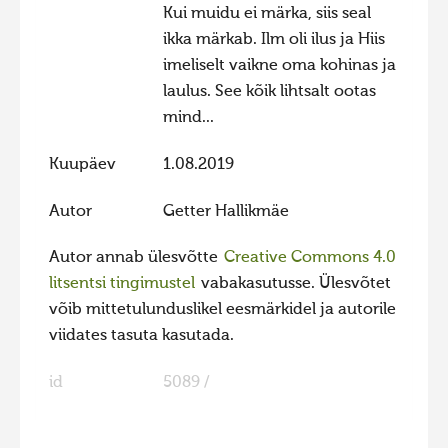
Kui muidu ei märka, siis seal
Hiite kuvavõistlus 2009
ikka märkab. Ilm oli ilus ja Hiis
imeliselt vaikne oma kohinas ja
Hiite kuvavõistlus 2008
laulus. See kõik lihtsalt ootas
Kontakt
mind...
Kuupäev
1.08.2019
Autor
Getter Hallikmäe
Autor annab ülesvõtte
Creative Commons 4.0
litsentsi tingimustel
vabakasutusse. Ülesvõtet
võib mittetulunduslikel eesmärkidel ja autorile
viidates tasuta kasutada.
id
5089 /