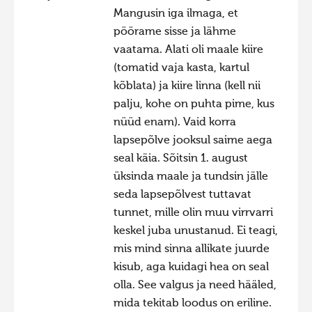
Mangusin iga ilmaga, et
Hiite kuvavõistlus 2020
pöörame sisse ja lähme
Hiite kuvavõistlus 2020 lisa
vaatama. Alati oli maale kiire
(tomatid vaja kasta, kartul
Liikuvad kuvad 2020
kõblata) ja kiire linna (kell nii
Hiite kuvavõistlus 2019
palju, kohe on puhta pime, kus
Hiite kuvavõistlus 2018
nüüd enam). Vaid korra
lapsepõlve jooksul saime aega
Hiite kuvavõistlus 2017
seal käia. Sõitsin 1. august
Hiite kuvavõistlus 2016
üksinda maale ja tundsin jälle
Hiite kuvavõistlus 2015
seda lapsepõlvest tuttavat
tunnet, mille olin muu virrvarri
Hiite kuvavõistlus 2014
keskel juba unustanud. Ei teagi,
Hiite kuvavõistlus 2013
mis mind sinna allikate juurde
Hiite kuvavõistlus 2012
kisub, aga kuidagi hea on seal
olla. See valgus ja need hääled,
Hiite kuvavõistlus 2011
mida tekitab loodus on eriline.
Hiite kuvavõistlus 2010