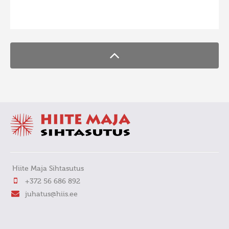
FaLang translation system by Faboba
Hiite Maja Sihtasutus
+372 56 686 892
juhatus@hiis.ee