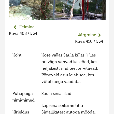
Liikuvad kuvad 2025
Hiite kuvavõistlus 2024
Hiite kuvavõistlus 2024 lisa
Eelmine
Liikuvad kuvad 2024
Kuva 408 / 554
Järgmine
Hiite kuvavõistlus 2023
Kuva 410 / 554
Hiite kuvavõistlus 2023 lisa
Koht
Kose vallas Saula külas. Hiies
Liikuvad kuvad 2023
on väga vahvad kaseõed, kes
Hiite kuvavõistlus 2022
neljakesti sind teel tervitavad.
Põnevaid asju leiab see, kes
Hiite kuvavõistlus 2022 lisa
võtab aega vaadata.
Liikuvad kuvad 2022
Pühapaiga
Saula siniallikad
Hiite kuvavõistlus 2021
nimi/nimed
Hiite kuvavõistlus 2021 lisa
Lapsena sõitsime tihti
Liikuvad kuvad 2021
Kirjeldus
Siniallikatest autoga mööda.