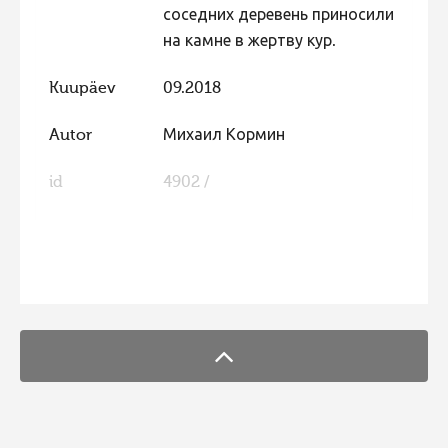
соседних деревень приносили
Hiite kuvavõistlus 2009
на камне в жертву кур.
Hiite kuvavõistlus 2008
Kuupäev
09.2018
Kontakt
Autor
Михаил Кормин
id
4902 /
FaLang translation system by Faboba