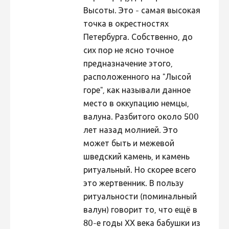
Высоты. Это - самая высокая
Hiite kuvavõistlus 2020
точка в окрестностях
Hiite kuvavõistlus 2020 lisa
Петербурга. Собственно, до
Liikuvad kuvad 2020
сих пор не ясно точное
предназначение этого,
Hiite kuvavõistlus 2019
расположенного на "Лысой
Hiite kuvavõistlus 2018
горе", как называли данное
Hiite kuvavõistlus 2017
место в оккупацию немцы,
валуна. Разбитого около 500
Hiite kuvavõistlus 2016
лет назад молнией. Это
Hiite kuvavõistlus 2015
может быть и межевой
Hiite kuvavõistlus 2014
шведский камень, и камень
ритуальный. Но скорее всего
Hiite kuvavõistlus 2013
это жертвенник. В пользу
Hiite kuvavõistlus 2012
ритуальности (поминальный
валун) говорит то, что ещё в
Hiite kuvavõistlus 2011
80-е годы ХХ века бабушки из
Hiite kuvavõistlus 2010