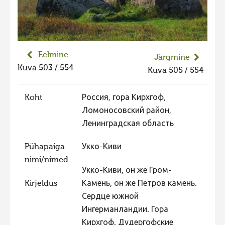
Liikuvad kuvad 2025
Hiite kuvavõistlus 2024
Hiite kuvavõistlus 2024 lisa
Eelmine
Järgmine
Liikuvad kuvad 2024
Kuva 503 / 554
Kuva 505 / 554
Hiite kuvavõistlus 2023
Koht
Россия, гора Кирхгоф,
Hiite kuvavõistlus 2023 lisa
Ломоносовский район,
Liikuvad kuvad 2023
Ленинградская область
Hiite kuvavõistlus 2022
Pühapaiga
Укко-Киви
Hiite kuvavõistlus 2022 lisa
nimi/nimed
Liikuvad kuvad 2022
Укко-Киви, он же Гром-
Kirjeldus
Камень, он же Петров камень.
Hiite kuvavõistlus 2021
Сердце южной
Hiite kuvavõistlus 2021 lisa
Ингерманландии. Гора
Liikuvad kuvad 2021
Кирхгоф. Дудергофские