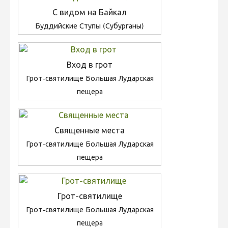
С видом на Байкал
Буддийские Ступы (Субурганы)
Вход в грот
Грот-святилище Большая Лударская
пещера
Священные места
Грот-святилище Большая Лударская
пещера
Грот-святилище
Грот-святилище Большая Лударская
пещера