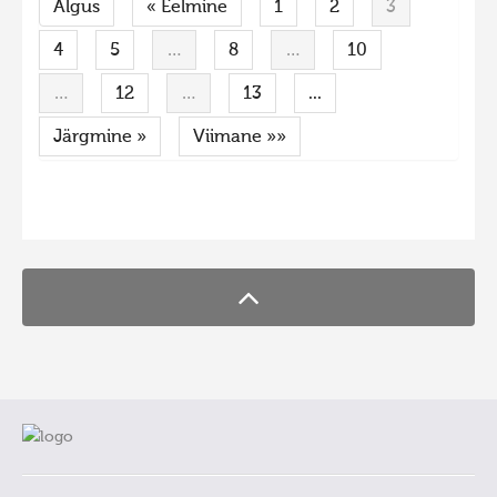
Algus
« Eelmine
1
2
3
4
5
…
8
…
10
…
12
…
13
...
Järgmine »
Viimane »»
FaLang translation system by Faboba