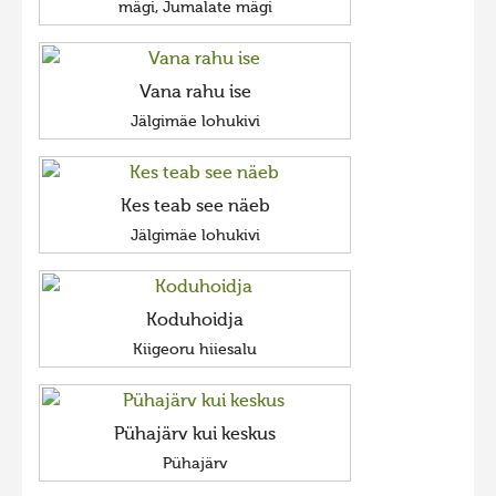
mägi, Jumalate mägi
Vana rahu ise
Jälgimäe lohukivi
Kes teab see näeb
Jälgimäe lohukivi
Koduhoidja
Kiigeoru hiiesalu
Pühajärv kui keskus
Pühajärv