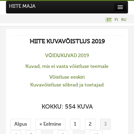
HIITE MAJA
Kodu
ET
FI
RU
Hiite Maja
Tööd
HIITE KUVAVÕISTLUS 2019
Hiied
VÕIDUKUVAD 2019
Uudised
Kuvad, mis ei vasta võistluse teemale
Tegutse
Võistluse eeskiri
Kuvavõistlused
Kuvavõistluse sõbrad ja toetajad
UUS KUVAVÕISTLUS
Hiite kuvavõistlus 2026
KOKKU: 554 KUVA
VANEMAD KUVAVÕISTLUSED
Hiite kuvavõistlus 2025
Algus
« Eelmine
1
2
3
Hiite kuvavõistlus 2025 lisa