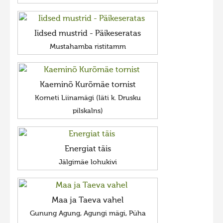
Iidsed mustrid - Päikeseratas
Mustahamba ristitamm
Kaeminõ Kurõmäe tornist
Korneti Liinamägi (läti k. Drusku
pilskalns)
Energiat täis
Jälgimäe lohukivi
Maa ja Taeva vahel
Gunung Agung, Agungi mägi, Püha