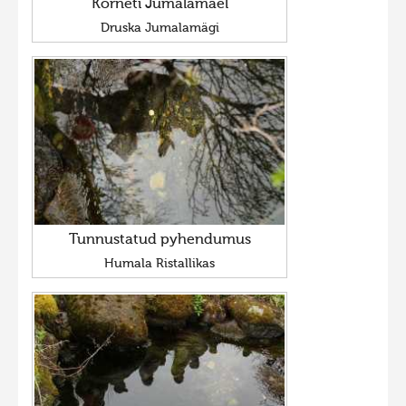
Korneti Jumalamäel
Druska Jumalamägi
Tunnustatud pyhendumus
Humala Ristallikas