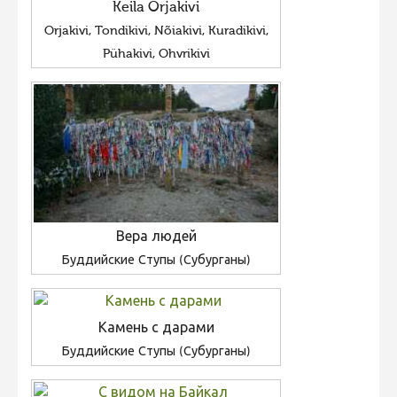
Keila Orjakivi
Orjakivi, Tondikivi, Nõiakivi, Kuradikivi,
Pühakivi, Ohvrikivi
Вера людей
Буддийские Ступы (Субурганы)
Камень с дарами
Буддийские Ступы (Субурганы)