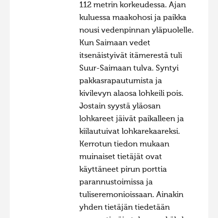
112 metrin korkeudessa. Ajan
Hiite kuvavõistlus 2009
kuluessa maakohosi ja paikka
nousi vedenpinnan yläpuolelle.
Hiite kuvavõistlus 2008
Kun Saimaan vedet
Kontakt
itsenäistyivät itämerestä tuli
Suur-Saimaan tulva. Syntyi
pakkasrapautumista ja
kivilevyn alaosa lohkeili pois.
Jostain syystä yläosan
lohkareet jäivät paikalleen ja
kiilautuivat lohkarekaareksi.
Kerrotun tiedon mukaan
muinaiset tietäjät ovat
käyttäneet pirun porttia
parannustoimissa ja
tuliseremonioissaan. Ainakin
yhden tietäjän tiedetään