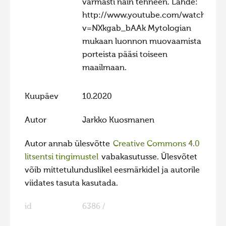
varmasti näin tehneen. Lähde:
http://www.youtube.com/watch?
v=NXkgab_bAAk Mytologian
mukaan luonnon muovaamista
porteista pääsi toiseen
maailmaan.
Kuupäev
10.2020
Autor
Jarkko Kuosmanen
Autor annab ülesvõtte
Creative Commons 4.0
litsentsi tingimustel
vabakasutusse. Ülesvõtet
võib mittetulunduslikel eesmärkidel ja autorile
viidates tasuta kasutada.
id
6386 /