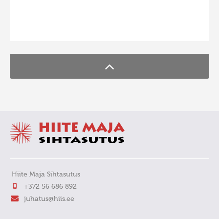
FaLang translation system by Faboba
Hiite Maja Sihtasutus
+372 56 686 892
juhatus@hiis.ee