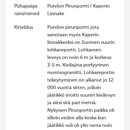
Pühapaiga
Putelon Pirunportti / Kaperin
Hiite kuvavõistlus 2020
nimi/nimed
Linnake
Hiite kuvavõistlus 2020 lisa
Kirjeldus
Putelon pirunportti jota
Liikuvad kuvad 2020
sanotaan myös Kaperin
Hiite kuvavõistlus 2019
linnakkeeksi on Suomen suurin
Hiite kuvavõistlus 2018
lohkareportti. Lohkareen
leveys on noin 6 m ja korkeus
Hiite kuvavõistlus 2017
3-5 m. Kivilajina porfyyrinen
Hiite kuvavõistlus 2016
montsograniitti. Lohkareportin
Hiite kuvavõistlus 2015
tekeytyminen on alkanut jo 12
000 vuotta sitten, jolloin
Hiite kuvavõistlus 2014
jäätikkö irroitti suuren kivilevyn
Hiite kuvavõistlus 2013
ja siirsi sitä pari metriä.
Hiite kuvavõistlus 2012
Nykyisen Pirunportin paikka oli
silloin veden alla koska kun
Hiite kuvavõistlus 2011
jäätikkö suli oli ylin ranta noin
Hiite kuvavõistlus 2010