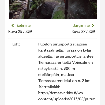
Liikuvad kuvad 2025
Hiite kuvavõistlus 2024
Hiite kuvavõistlus 2024 lisa
Eelmine
Järgmine
Liikuvad kuvad 2024
Kuva 25 / 259
Kuva 27 / 259
Hiite kuvavõistlus 2023
Koht
Putelon pirunportti sijaitsee
Hiite kuvavõistlus 2023 lisa
Rantasalmella, Torasalon kylän
Liikuvad kuvad 2023
alueella. Tie pirunportille lähtee
Hiite kuvavõistlus 2022
Tiemassaarentieltä Voinsalmen
risteyksestä n. 300 m
Hiite kuvavõistlus 2022 lisa
eteläänpäin, matkaa
Liikuvad kuvad 2022
Tiemassaarentieltä on n. 2 km.
Hiite kuvavõistlus 2021
Karttalinkki:
http://tiemasverkko.fi/wp-
Hiite kuvavõistlus 2021 lisa
content/uploads/2013/02/putura.pdf
Liikuvad kuvad 2021