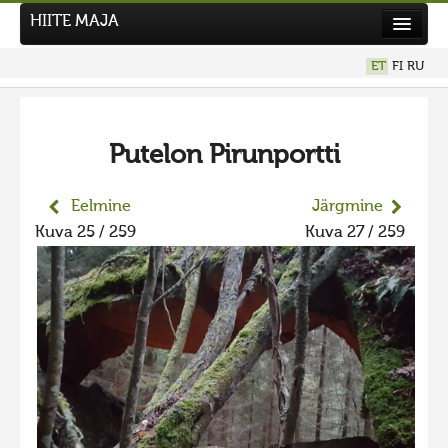
HIITE MAJA
Kodu
ET
FI
RU
Hiite Maja
Tööd
Putelon Pirunportti
Hiied
Uudised
Eelmine
Järgmine
Kuva 25 / 259
Kuva 27 / 259
Tegutse
Kuvavõistlused
UUS KUVAVÕISTLUS
Hiite kuvavõistlus 2026
VANEMAD KUVAVÕISTLUSED
Hiite kuvavõistlus 2025
Hiite kuvavõistlus 2025 lisa