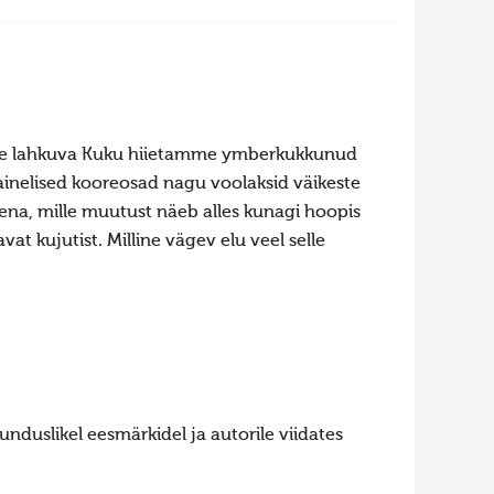
guse lahkuva Kuku hiietamme ymberkukkunud
ainelised kooreosad nagu voolaksid väikeste
kena, mille muutust näeb alles kunagi hoopis
t kujutist. Milline vägev elu veel selle
.
nduslikel eesmärkidel ja autorile viidates