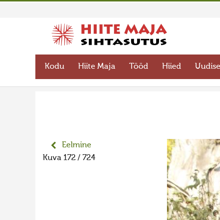
Kodu
Hiite Maja
Tööd
Hiied
Uudis
Eelmine
Kuva 172 / 724