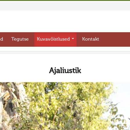
ed
Tegutse
Kuvavõistlused
Kontakt
Ajaliustik