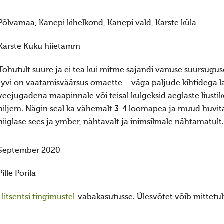
Põlvamaa, Kanepi kihelkond, Kanepi vald, Karste küla
Karste Kuku hiietamm
Tohutult suure ja ei tea kui mitme sajandi vanuse suursu
tyvi on vaatamisväärsus omaette – väga paljude kihtidega l
veejugadena maapinnale või teisal kulgeksid aeglaste liusti
hiljem. Nägin seal ka vähemalt 3-4 loomapea ja muud huvitava
hiiglase sees ja ymber, nähtavalt ja inimsilmale nähtamatult
September 2020
Pille Porila
itsentsi tingimustel
vabakasutusse. Ülesvõtet võib mittetulu