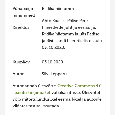
Hiite kuvavõistlus 2020
Pühapaiga
Riidika hiietamm
nimi/nimed
Hiite kuvavõistlus 2020 lisa
Ahto Kaasik- Põlise Pere
Liikuvad kuvad 2020
Kirjeldus
hiieretkede juht ja eeslaulja.
Hiite kuvavõistlus 2019
Riidika hiietamm kuulis Padise
ja Risti kandi hiieretkeliste laulu
Hiite kuvavõistlus 2018
03. 10 2020.
Hiite kuvavõistlus 2017
Hiite kuvavõistlus 2016
Kuupäev
03 10 2020
Hiite kuvavõistlus 2015
Autor
Silvi Lepparu
Hiite kuvavõistlus 2014
Autor annab ülesvõtte
Creative Commons 4.0
Hiite kuvavõistlus 2013
litsentsi tingimustel
vabakasutusse. Ülesvõtet
Hiite kuvavõistlus 2012
võib mittetulunduslikel eesmärkidel ja autorile
Hiite kuvavõistlus 2011
viidates tasuta kasutada.
Hiite kuvavõistlus 2010