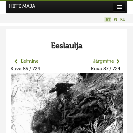
HIITE MAJA
Kodu
ET
FI
RU
Hiite Maja
Tööd
Eeslaulja
Hiied
Uudised
Eelmine
Järgmine
Kuva 85 / 724
Kuva 87 / 724
Tegutse
Kuvavõistlused
UUS KUVAVÕISTLUS
Hiite kuvavõistlus 2026
VANEMAD KUVAVÕISTLUSED
Hiite kuvavõistlus 2025
Hiite kuvavõistlus 2025 lisa