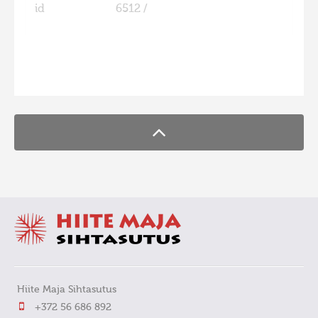
id
6512 /
Hiite kuvavõistlus 2009
Hiite kuvavõistlus 2008
Kontakt
FaLang translation system by Faboba
Hiite Maja Sihtasutus
+372 56 686 892