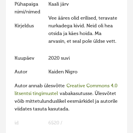
Pühapaiga
Kaali järv
Hiite kuvavõistlus 2020
nimi/nimed
Vee ääres olid erilised, teravate
Hiite kuvavõistlus 2020 lisa
Kirjeldus
nurkadega kivid. Neid oli hea
Liikuvad kuvad 2020
otsida ja käes hoida. Ma
Hiite kuvavõistlus 2019
arvasin, et seal pole üldse vett.
Hiite kuvavõistlus 2018
Kuupäev
2020 suvi
Hiite kuvavõistlus 2017
Hiite kuvavõistlus 2016
Autor
Kaiden Nigro
Hiite kuvavõistlus 2015
Autor annab ülesvõtte
Creative Commons 4.0
Hiite kuvavõistlus 2014
litsentsi tingimustel
vabakasutusse. Ülesvõtet
võib mittetulunduslikel eesmärkidel ja autorile
Hiite kuvavõistlus 2013
viidates tasuta kasutada.
Hiite kuvavõistlus 2012
Hiite kuvavõistlus 2011
id
6520 /
Hiite kuvavõistlus 2010