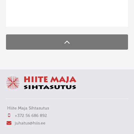
Hiite kuvavõistlus 2009
FaLang translation system by Faboba
Hiite kuvavõistlus 2008
Kontakt
Hiite Maja Sihtasutus
+372 56 686 892
juhatus@hiis.ee