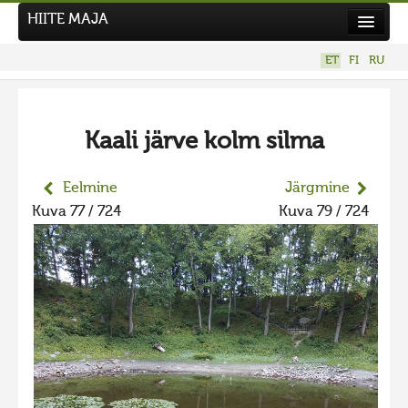
HIITE MAJA
Kodu
ET
FI
RU
Hiite Maja
Tööd
Kaali järve kolm silma
Hiied
Uudised
Eelmine
Järgmine
Kuva 77 / 724
Kuva 79 / 724
Tegutse
Kuvavõistlused
UUS KUVAVÕISTLUS
Hiite kuvavõistlus 2026
VANEMAD KUVAVÕISTLUSED
Hiite kuvavõistlus 2025
Hiite kuvavõistlus 2025 lisa