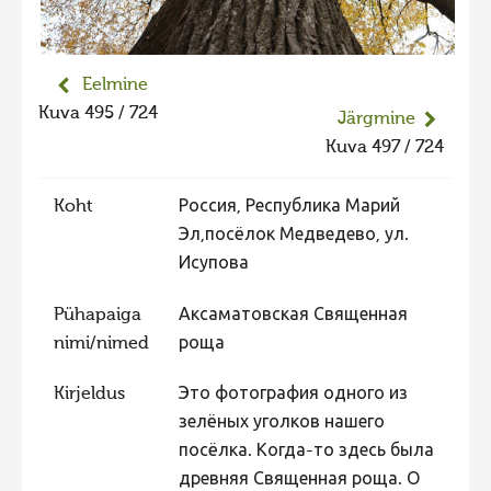
Liikuvad kuvad 2025
Hiite kuvavõistlus 2024
Eelmine
Hiite kuvavõistlus 2024 lisa
Kuva 495 / 724
Järgmine
Liikuvad kuvad 2024
Kuva 497 / 724
Hiite kuvavõistlus 2023
Koht
Россия, Республика Марий
Hiite kuvavõistlus 2023 lisa
Эл,посёлок Медведево, ул.
Liikuvad kuvad 2023
Исупова
Hiite kuvavõistlus 2022
Pühapaiga
Аксаматовская Священная
Hiite kuvavõistlus 2022 lisa
nimi/nimed
роща
Liikuvad kuvad 2022
Kirjeldus
Это фотография одного из
Hiite kuvavõistlus 2021
зелёных уголков нашего
Hiite kuvavõistlus 2021 lisa
посёлка. Когда-то здесь была
древняя Священная роща. О
Liikuvad kuvad 2021