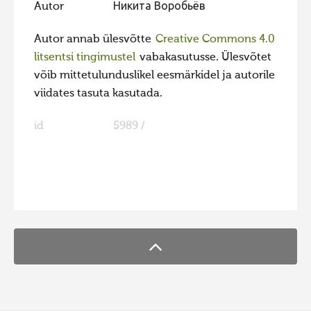
Autor
Никита Воробьёв
Hiite kuvavõistlus 2009
Autor annab ülesvõtte
Creative Commons 4.0
Hiite kuvavõistlus 2008
litsentsi tingimustel
vabakasutusse. Ülesvõtet
Kontakt
võib mittetulunduslikel eesmärkidel ja autorile
viidates tasuta kasutada.
id
5989 /
FaLang translation system by Faboba