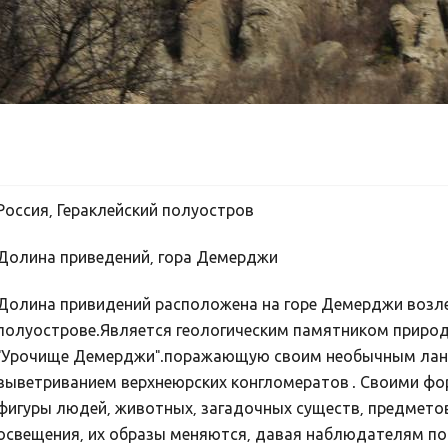
Россия, Гераклейский полуостров
Долина приведений, гора Демерджи
Долина привидений расположена на горе Демерджи возл
полуострове.Является геологическим памятником приро
"Урочище Демерджи".поражающую своим необычным ла
выветриванием верхнеюрских конгломератов . Своими ф
фигуры людей, животных, загадочных существ, предметов 
освещения, их образы меняются, давая наблюдателям п