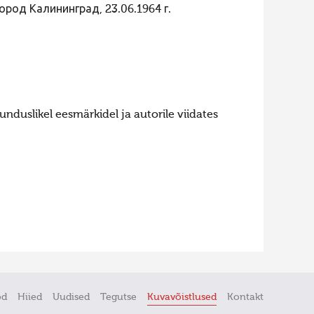
ород Калининград, 23.06.1964 г.
nduslikel eesmärkidel ja autorile viidates
öd
Hiied
Uudised
Tegutse
Kuvavõistlused
Kontakt