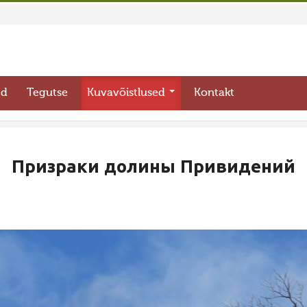
ed
Tegutse
Kuvavõistlused
Kontakt
Призраки долины Привидений