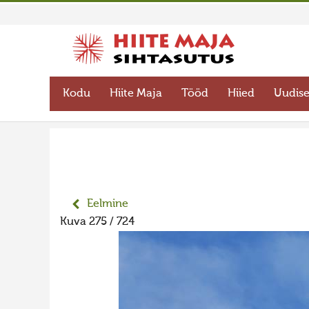
Kodu
Hiite Maja
Tööd
Hiied
Uudis
Eelmine
Kuva 275 / 724