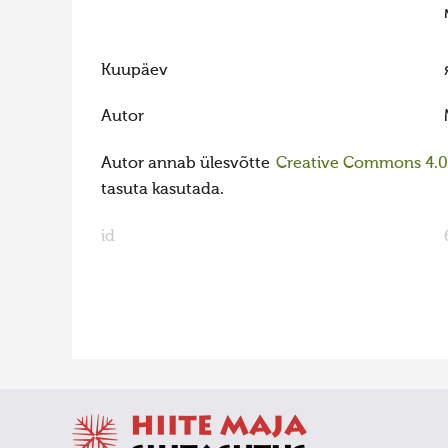
Kuupäev
Autor
Autor annab ülesvõtte
Creative Commons 4.0 l
tasuta kasutada.
id
FaLang translation system by Faboba