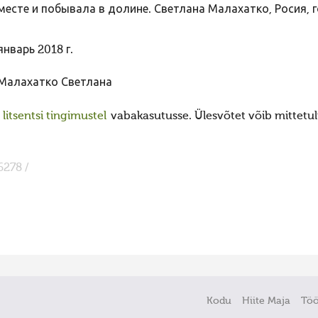
месте и побывала в долине. Светлана Малахатко, Росия, г
январь 2018 г.
Малахатко Светлана
itsentsi tingimustel
vabakasutusse. Ülesvõtet võib mittetulu
6278 /
Kodu
Hiite Maja
Tö