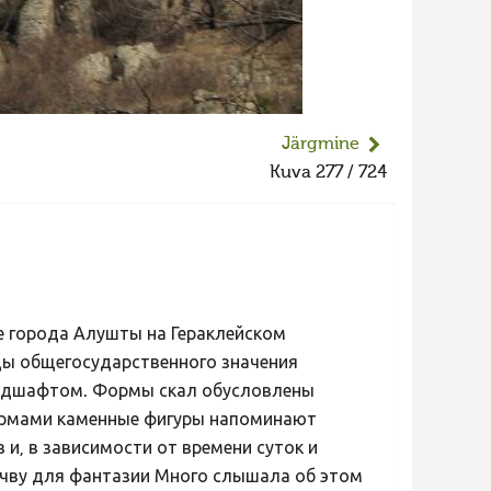
Järgmine
Kuva 277 / 724
е города Алушты на Гераклейском
ды общегосударственного значения
ндшафтом. Формы скал обусловлены
ормами каменные фигуры напоминают
и, в зависимости от времени суток и
очву для фантазии Много слышала об этом