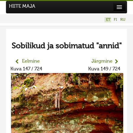
HIITE MAJA
Kodu
ET
FI
RU
Hiite Maja
Tööd
Sobilikud ja sobimatud "annid"
Hiied
Uudised
Eelmine
Järgmine
Kuva 147 / 724
Kuva 149 / 724
Tegutse
Kuvavõistlused
UUS KUVAVÕISTLUS
Hiite kuvavõistlus 2026
VANEMAD KUVAVÕISTLUSED
Hiite kuvavõistlus 2025
Hiite kuvavõistlus 2025 lisa