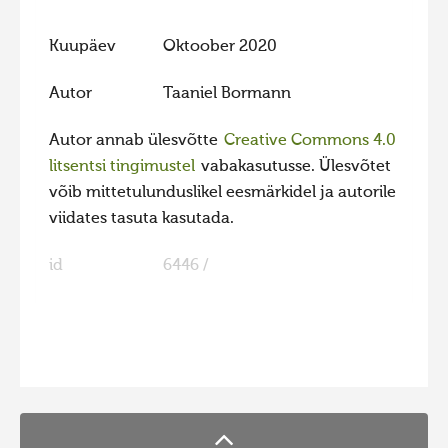
Hiite kuvavõistlus 2020
Kuupäev
Oktoober 2020
Hiite kuvavõistlus 2020 lisa
Autor
Taaniel Bormann
Liikuvad kuvad 2020
Hiite kuvavõistlus 2019
Autor annab ülesvõtte
Creative Commons 4.0
litsentsi tingimustel
vabakasutusse. Ülesvõtet
Hiite kuvavõistlus 2018
võib mittetulunduslikel eesmärkidel ja autorile
Hiite kuvavõistlus 2017
viidates tasuta kasutada.
Hiite kuvavõistlus 2016
id
6446 /
Hiite kuvavõistlus 2015
Hiite kuvavõistlus 2014
Hiite kuvavõistlus 2013
FaLang translation system by Faboba
Hiite kuvavõistlus 2012
Hiite kuvavõistlus 2011
Hiite kuvavõistlus 2010