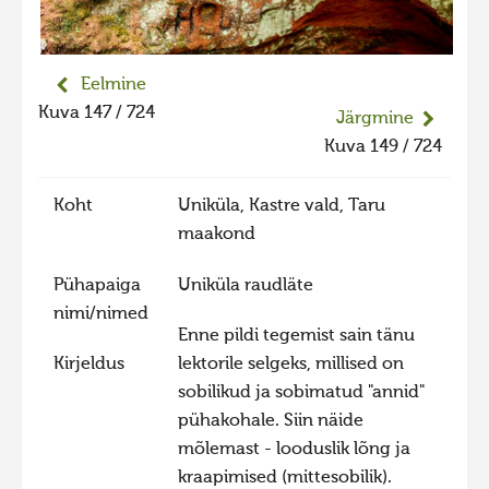
Liikuvad kuvad 2025
Hiite kuvavõistlus 2024
Eelmine
Hiite kuvavõistlus 2024 lisa
Kuva 147 / 724
Järgmine
Liikuvad kuvad 2024
Kuva 149 / 724
Hiite kuvavõistlus 2023
Koht
Uniküla, Kastre vald, Taru
Hiite kuvavõistlus 2023 lisa
maakond
Liikuvad kuvad 2023
Pühapaiga
Uniküla raudläte
Hiite kuvavõistlus 2022
nimi/nimed
Hiite kuvavõistlus 2022 lisa
Enne pildi tegemist sain tänu
Kirjeldus
lektorile selgeks, millised on
Liikuvad kuvad 2022
sobilikud ja sobimatud "annid"
Hiite kuvavõistlus 2021
pühakohale. Siin näide
Hiite kuvavõistlus 2021 lisa
mõlemast - looduslik lõng ja
kraapimised (mittesobilik).
Liikuvad kuvad 2021